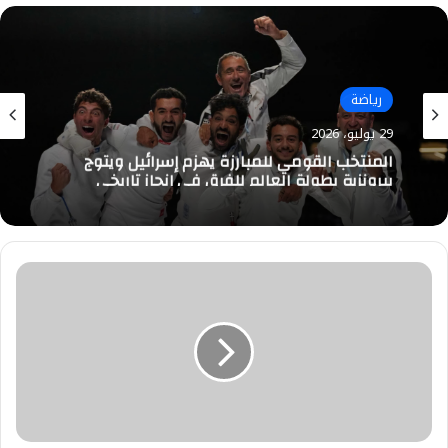
رياضة
29 يوليو، 2026
المنتخب القومي للمبارزة يهزم إسرائيل ويتوج
ببرونزية بطولة العالم للفرق في إنجاز تاريخي
بروتوكول
تعاون
بين
بنك
مصر
وشركة
فودافون
مصر
لدعم