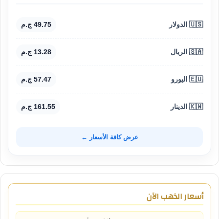
🇺🇸 الدولار
49.75 ج.م
🇸🇦 الريال
13.28 ج.م
🇪🇺 اليورو
57.47 ج.م
🇰🇼 الدينار
161.55 ج.م
عرض كافة الأسعار ←
أسعار الذهب الآن