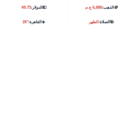
🪙
الذهب:
6,880 ج.م
💵
الدولار:
49.75
🕌
الصلاة:
الظهر
☀️
القاهرة:
26°