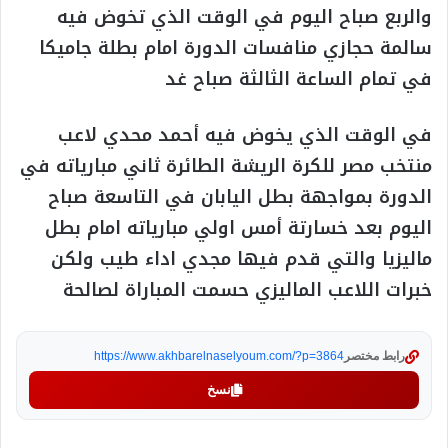
والربع صباح اليوم في الوقت الذي تخوض فيه
سالمة حجازي منافسات الدورة امام بطلة جاميكا
في تمام الساعة الثالثة صباح غد
في الوقت الذي يخوض فيه أحمد محدي لاعب
منتخب مصر للكرة الريشة الطائرة ثاني مبارياته في
الدورة بمواجهة بطل اليابان في التاسعة صباح
اليوم بعد خسارتة أمس اولي مبارياته امام بطل
ماليزيا والتي قدم فيها مجدي اداء طيب ولكن
خبرات اللاعب الماليزي حسمت المباراة لصالحة
رابط مختصر
https://www.akhbarelnaselyoum.com/?p=3864
نسخ