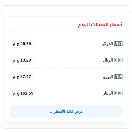
أسعار العملات اليوم
🇺🇸 الدولار
49.75 ج.م
🇸🇦 الريال
13.28 ج.م
🇪🇺 اليورو
57.47 ج.م
🇰🇼 الدينار
161.55 ج.م
عرض كافة الأسعار ←