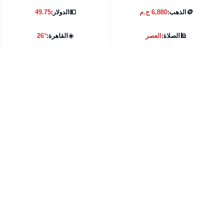
🪙
الذهب:
6,880 ج.م
💵
الدولار:
49.75
🕌
الصلاة:
العصر
☀️
القاهرة:
26°