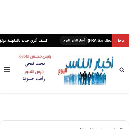
عاجل
كشف أثري جديد بالدقهلية يوثق آلاف السني
أخبار الناس اليوم
بحث عن
الق