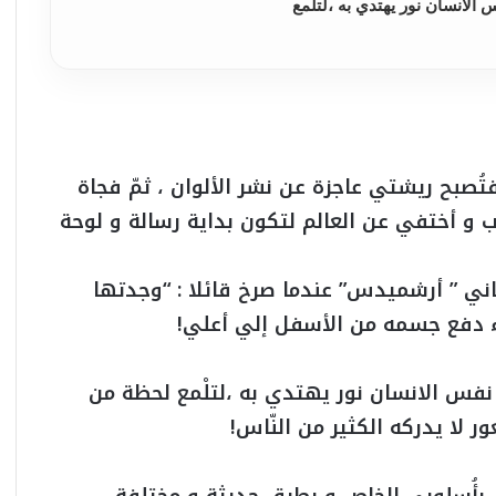
 الانسان نور يهتدي به ،لتلْمع
، فتُصبح ريشتي عاجزة عن نشر الألوان ، ثمّ فجاة
و أختفي عن العالم لتكون بداية رسالة و لوحة
وناني ” أرشميدس” عندما صرخ قائلا : “وجدتها
اء دفع جسمه من الأسفل إلي أعلي!
 نفس الانسان نور يهتدي به ،لتلْمع لحظة من
ر لا يدركه الكثير من النّاس!