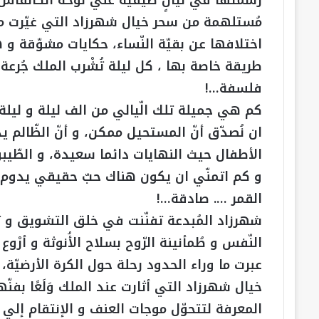
رسمتها في ليالٍ صيْفيّة علي لوحة الكانفاس
مُستلهمة من سحر خيال شهرزاد التي غيّرت مسا
اختلافها عن بقيّة النّساء، حكايات مشوّقة و ه
طريقة خاصة بها ، كل ليلة تُشْرب الملك جُرعة 
فلسفة…!
كم هي جميلة تلك الّيالي من الف ليلة و ليلة،
ان نُصدّق أنّ المستحيل ممكن، و أنّ الظّالم يد
الأطفال حيث النهايات دائما سعيدة، و الطّيب
و كم اتمنّي ان يكون هناك حبّ حقيقي يدوم لل
القمر …. صادقة…!
شهرزاد المُبدعة تفنّنت في خلق التشويق و ترْ
النّفس و طُمأنينة الرّوح بسلاح الأُنوثة و أرْ
عبرت ما وراء الحدود رحلة حول الكرة الأرضيّة
خيال شهرزاد التي أثارت عند الملك وَلَعًا بفنّه
المعرفة لتتحوّل موجات العنف و الإنتقام إلي 