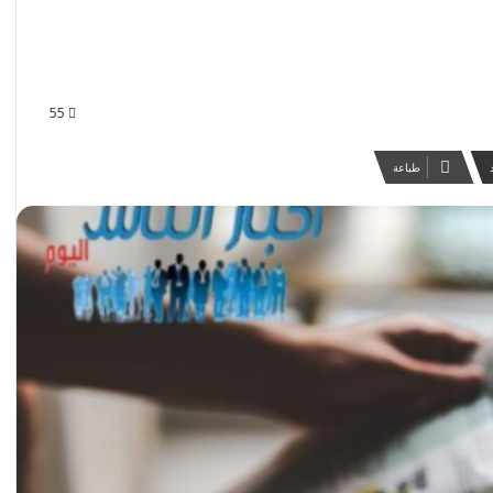
55
طباعة