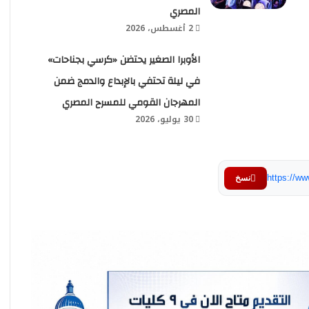
المصري
2 أغسطس، 2026
الأوبرا الصغير يحتضن «كرسي بجناحات»
في ليلة تحتفي بالإبداع والدمج ضمن
المهرجان القومي للمسرح المصري
30 يوليو، 2026
https://w
نسخ
مصطفى إسماعيل يواصل مفاجآت صيف 2026
مع بسمة عطا بأغنيتي «يا ويلتي» و«هنغني»