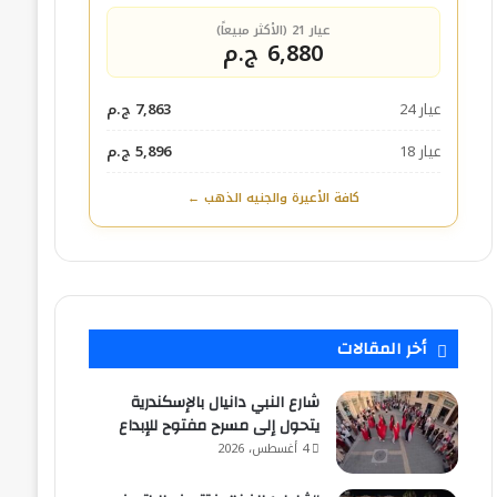
عيار 21 (الأكثر مبيعاً)
6,880 ج.م
عيار 24
7,863 ج.م
عيار 18
5,896 ج.م
كافة الأعيرة والجنيه الذهب ←
أخر المقالات
شارع النبي دانيال بالإسكندرية
يتحول إلى مسرح مفتوح للإبداع
4 أغسطس، 2026