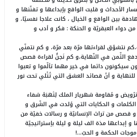
 بأُسلوبي الخاص و بطرق حديثة و مختلفة
ر الأحداث و قلبت الواقع بإبداعها و تفنّنها و
ادفة بين الواقع و الخيال ، كانت علاجا نفسيّا، و
من دواء العبقريّة و الحنكة : فكر و أدب و
كم نتشوّق لقراءتها مرّة بعد مرّة، و كم نتمنّي
فع الثّمن في النّهاية،و كم نَحِنُّ لقراءة قصص
ون سيكونون دائما في خير مهما تألّموا و تعبوا
نهاية و أنّ قصائد العشق التي تُتْلي تحت نور
ويض و مُقاومة شهريار الملك لِتَهبَهُ شفاء
وع الكلمات و الحكايات التي وُلدت في الشّرق و
، و قصص من تراث الإنسانيّة و رسالات خفيّة من
ا و إبداعها مدَة الف ليلة و ليلة بإستراتيجيّة
موجات الحكمة و الحبّ…!