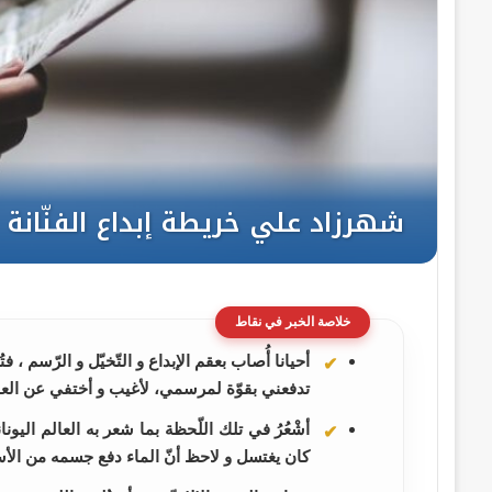
خلاصة الخبر في نقاط
أحيانا أُصاب بعقم الإبداع و التّخيّل و الرّسم 
تدفعني بقوّة لمرسمي، لأغيب و أختفي عن العالم
أشْعُرُ في تلك اللّحظة بما شعر به العالم اليو
كان يغتسل و لاحظ أنّ الماء دفع جسمه من الأ