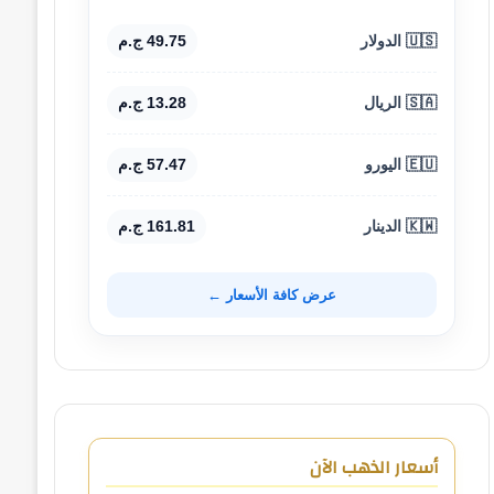
🇺🇸 الدولار
49.75 ج.م
🇸🇦 الريال
13.28 ج.م
🇪🇺 اليورو
57.47 ج.م
🇰🇼 الدينار
161.81 ج.م
عرض كافة الأسعار ←
أسعار الذهب الآن