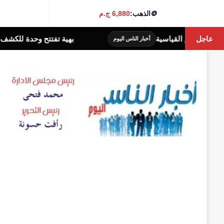
🪙
الذهب:
6,880 ج.م
عاجل
بهية تفتتح وحدة للكشف المبكر بالقاهرة الجديدة لد
 الناس اليوم