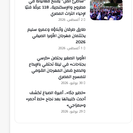
“شاطئ الفن” يفتتح فعالياته في
مطروح والإسكندرية.. 118 عرضًا فنيًا
لإحياء التراث المصري
2 أغسطس، 2026
طارق طرقان وأبناؤه وعمرو سليم
يختتمان مهرجان الأوبرا الصيفي
2026
1 أغسطس، 2026
الأوبرا الصغير يحتضن «كرسي
بجناحات» في ليلة تحتفي بالإبداع
والدمج ضمن المهرجان القومي
للمسرح المصري
30 يوليو، 2026
«خطير جدًا».. أميرة الصباغ تكشف
أحدث كليباتها بعد نجاح «خط أحمر»
و«بمزاجي»
29 يوليو، 2026