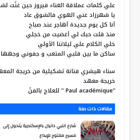
علي كلمات عملاقة الغناء فيروز حين غنّت لشه
يا شهرزاد غني الهوي فالشوق عاد
أنا كل يوم جديدة أهاجر عند صباح
منذ قلت حبك لي أغضيت من خجلي
خلي الكلام علي ليلاتنا الأولي
ساكن ما بين قلبي المتعب و جفوني وجهها ر
سناء هيشري فنانة تشكيلية من خريجة المعهد 
خريجة معهد
“Paul académique “ للعلاج بالفنّ
مقالات ذات صلة
شارع النبي دانيال بالإسكندرية يتحول إلى
مسرح مفتوح للإبداع