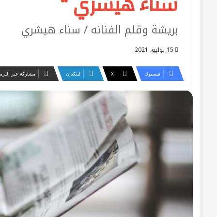
سناء هيشري “
بريشة وقلم الفنانه / سناء هيشري
15 يوليو، 2021
فيسبوك
‫X
لينكدإن
مشاركة عبر البريد