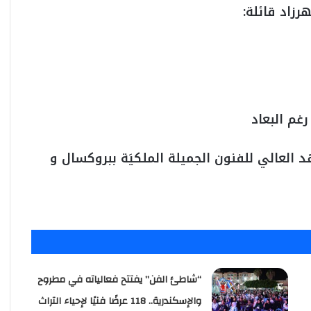
رزاد قائلة:
غم البعاد
العالي للفنون الجميلة الملكيَة ببروكسال و
“شاطئ الفن” يفتتح فعالياته في مطروح
والإسكندرية.. 118 عرضًا فنيًا لإحياء التراث