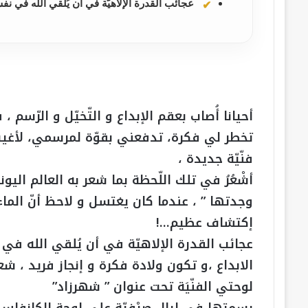
عجائب القدرة الإلاهيّة في أن يُلقي الله في نفس
أحيانا أُصاب بعقم الإبداع و التّخيّل و الرّسم 
تخطر لي فكرة، تدفعني بقوّة لمرسمي، لأغيب 
فنّيّة جديدة ،
أشْعُرُ في تلك اللّحظة بما شعر به العالم الي
وجدتها ” ، عندما كان يغتسل و لاحظ أنّ الم
إكتشاف عظيم…!
عجائب القدرة الإلاهيّة في أن يُلقي الله في
الابداع ،و تكون ولادة فكرة و إنجاز فريد ، شعو
لوحتي الفنّيَة تحت عنوان ” شهرزاد”