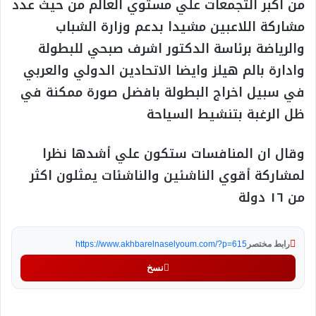
من أكبر التجمعات علي مستوي العالم من حيث عدد
مشاركة اللاعبين مشيدا بدعم وزارة الشباب
والرياضة برئاسة الدكتور اشرف صبحي للبطولة
وادارة بالم هيلز وايضا الاتحادين الدولي والعربي
في سبيل اخراج البطولة بافضل صورة ممكنة في
ظل الرغبة بتنشيط السياحة
وقال ان المنافسات ستكون علي أشدها نظرا
لمشاركة أقوي الناشئين والناشئات يمثلون اكثر
من ١٦ دولة
رابط مختصر
https://www.akhbarelnaselyoum.com/?p=615
نسخ