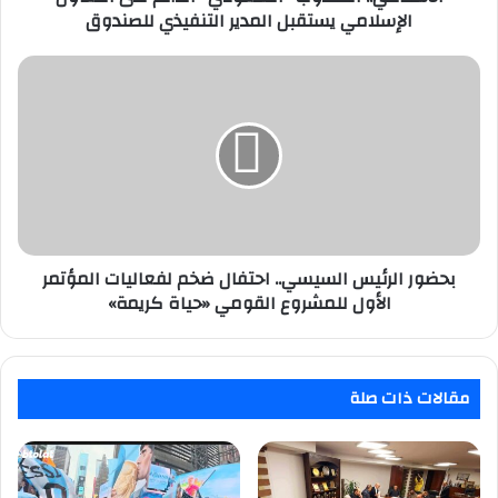
التعاون
الإسلامي يستقبل المدير التنفيذي للصندوق
الإسلامي
يستقبل
بحضور
المدير
الرئيس
التنفيذي
السيسي..
للصندوق
احتفال
ضخم
لفعاليات
المؤتمر
الأول
للمشروع
القومي
بحضور الرئيس السيسي.. احتفال ضخم لفعاليات المؤتمر
«حياة
الأول للمشروع القومي «حياة كريمة»
كريمة»
مقالات ذات صلة