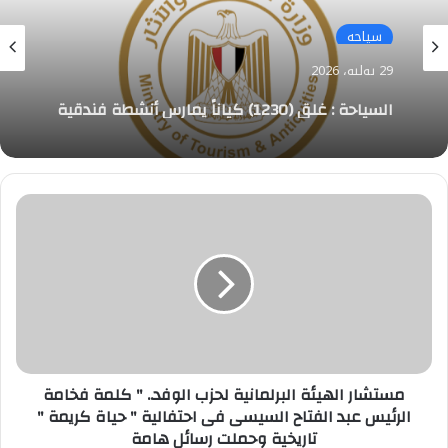
سياحه
29 يوليو، 2026
السياحة : غلق (1230) كياناً يمارس أنشطة فندقية
وسياحية بدون تراخيص
مستشار
الهيئة
البرلمانية
لحزب
الوفد..
"
كلمة
فخامة
الرئيس
عبد
مستشار الهيئة البرلمانية لحزب الوفد.. " كلمة فخامة
الفتاح
الرئيس عبد الفتاح السيسى فى احتفالية " حياة كريمة "
السيسى
تاريخية وحملت رسائل هامة