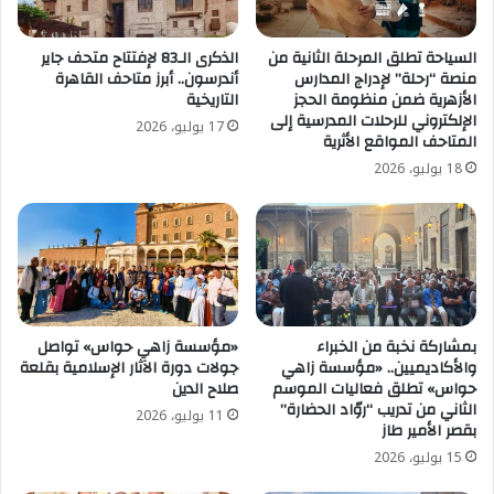
السياحة تطلق المرحلة الثانية من
الذكرى الـ83 لإفتتاح متحف جاير
منصة “رحلة” لإدراج المدارس
أندرسون.. أبرز متاحف القاهرة
الأزهرية ضمن منظومة الحجز
التاريخية
الإلكتروني للرحلات المدرسية إلى
17 يوليو، 2026
المتاحف المواقع الأثرية
18 يوليو، 2026
بمشاركة نخبة من الخبراء
«مؤسسة زاهي حواس» تواصل
والأكاديميين.. «مؤسسة زاهي
جولات دورة الآثار الإسلامية بقلعة
حواس» تطلق فعاليات الموسم
صلاح الدين
الثاني من تدريب “روّاد الحضارة”
11 يوليو، 2026
بقصر الأمير طاز
15 يوليو، 2026