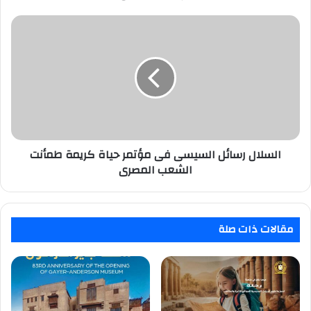
فى
احتفالية
السلال
"
رسائل
حياة
السيسى
كريمة
فى
"
مؤتمر
تاريخية
حياة
وحملت
كريمة
رسائل
طمأنت
هامة
الشعب
المصرى
السلال رسائل السيسى فى مؤتمر حياة كريمة طمأنت
الشعب المصرى
مقالات ذات صلة