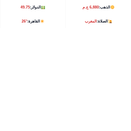
الذهب:
6,880 ج.م
الدولار:
49.75
الصلاة:
المغرب
القاهرة:
26°