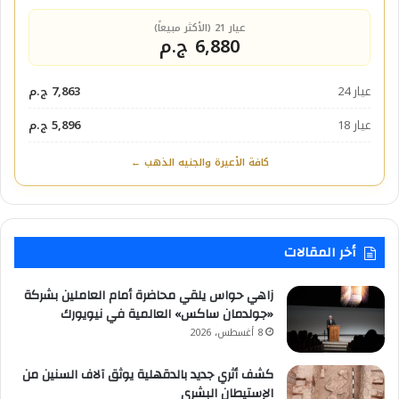
عيار 21 (الأكثر مبيعاً)
6,880 ج.م
عيار 24
7,863 ج.م
عيار 18
5,896 ج.م
كافة الأعيرة والجنيه الذهب ←
أخر المقالات
زاهي حواس يلقي محاضرة أمام العاملين بشركة
«جولدمان ساكس» العالمية في نيويورك
8 أغسطس، 2026
كشف أثري جديد بالدقهلية يوثق آلاف السنين من
الإستيطان البشري