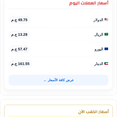
أسعار العملات اليوم
الدولار
49.75 ج.م
الريال
13.28 ج.م
اليورو
57.47 ج.م
الدينار
161.55 ج.م
عرض كافة الأسعار ←
أسعار الذهب الآن