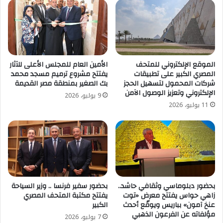
الموقع الإلكتروني للمتحف
الأمين العام للمجلس الأعلى للآثار
المصري الكبير على تطبيقات
يفتتح مشروع ترميم مسجد محمد
شركات المحمول لتسهيل الحجز
بك الصغير بمنطقة مصر القديمة
الإلكتروني وتعزيز الوصول الآمن
9 يوليو، 2026
11 يوليو، 2026
بحضور دبلوماسي وثقافي حاشد..
بحضور سفير فرنسا .. وزير السياحة
زاهي حواس يفتتح معرض «توت
يفتتح مكتبة المتحف المصري
عنخ آمون» بباريس ويوقّع أحدث
الكبير
مؤلفاته عن الفرعون الذهبي
7 يوليو، 2026