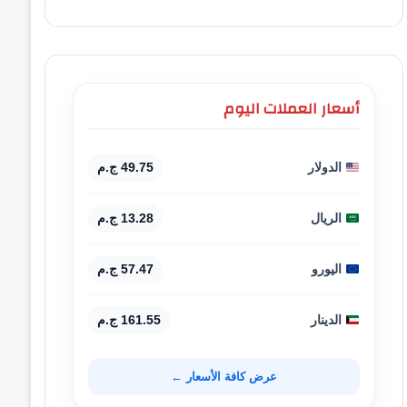
أسعار العملات اليوم
الدولار
49.75 ج.م
الريال
13.28 ج.م
اليورو
57.47 ج.م
الدينار
161.55 ج.م
عرض كافة الأسعار ←