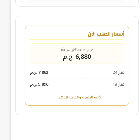
أسعار الذهب الآن
عيار 21 (الأكثر مبيعاً)
6,880 ج.م
عيار 24
7,863 ج.م
عيار 18
5,896 ج.م
كافة الأعيرة والجنيه الذهب ←