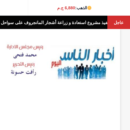
الذهب:
6,880 ج.م
عاجل
 تتابع تنفيذ مشروع استعادة و زراعة أشجار المانجروف على سواحل البحر ال