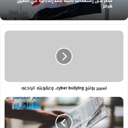
تصريح جيم بامير أوغلو لاعب فينر بشخه سابقا عن
8 أغسطس، 2026
محمد صلاح
لسيبر
بولنج
مصر تدين إستهداف ناقلة نفط إماراتية في مضيق
هرمز
cyber
bullying..
وعقوبته
الرادعه
لسيبر بولنج cyber bullying.. وعقوبته الرادعه
"قطاع
الأعمال":
استمرار
سحب
كراسة