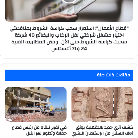
الشروط
بمناقصتي
اختيار
مشغل
شركتي
"قطاع الأعمال": استمرار سحب كراسة الشروط بمناقصتي
نقل
اختيار مشغل شركتي نقل الركاب والبضائع 40 شركة
الركاب
سحبت كراسة الشروط حتى الآن.. وفض المظاريف الفنية
والبضائع
24 و31 أغسطس
40
شركة
سحبت
كراسة
مقالات ذات صلة
الشروط
حتى
الآن..
وفض
المظاريف
الفنية
24
و31
كشف أثري جديد بالدقهلية يوثق
في تقرير تلقاه من رئيس قطاع
أغسطس
آلاف السنين من الإستيطان البشري
حماية وتطوير نهر النيل