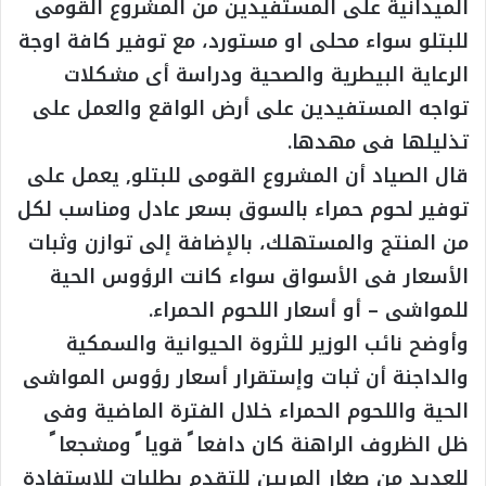
الميدانية على المستفيدين من المشروع القومى
للبتلو سواء محلى او مستورد، مع توفير كافة اوجة
الرعاية البيطرية والصحية ودراسة أى مشكلات
تواجه المستفيدين على أرض الواقع والعمل على
تذليلها فى مهدها.
قال الصياد أن المشروع القومى للبتلو, يعمل على
توفير لحوم حمراء بالسوق بسعر عادل ومناسب لكل
من المنتج والمستهلك، بالإضافة إلى توازن وثبات
الأسعار فى الأسواق سواء كانت الرؤوس الحية
للمواشى – أو أسعار اللحوم الحمراء.
وأوضح نائب الوزير للثروة الحيوانية والسمكية
والداجنة أن ثبات وإستقرار أسعار رؤوس المواشى
الحية واللحوم الحمراء خلال الفترة الماضية وفى
ظل الظروف الراهنة كان دافعا ً قويا ً ومشجعا ً
للعديد من صغار المربين للتقدم بطلبات للإستفادة