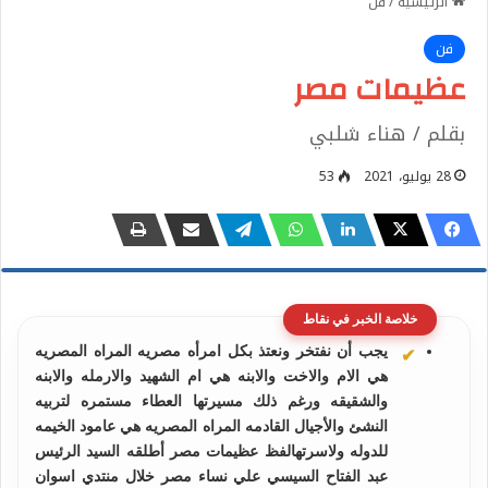
الرئيسية
/
فن
فن
عظيمات مصر
بقلم / هناء شلبي
28 يوليو، 2021
53
خلاصة الخبر في نقاط
يجب أن نفتخر ونعتذ بكل امرأه مصريه المراه المصريه
هي الام والاخت والابنه هي ام الشهيد والارمله والابنه
والشقيقه ورغم ذلك مسيرتها العطاء مستمره لتربيه
النشئ والأجيال القادمه المراه المصريه هي عامود الخيمه
للدوله ولاسرتهالفظ عظيمات مصر أطلقه السيد الرئيس
عبد الفتاح السيسي علي نساء مصر خلال منتدي اسوان