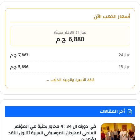
أسعار الذهب الآن
عيار 21 (الأكثر مبيعاً)
6,880 ج.م
عيار 24
7,863 ج.م
عيار 18
5,896 ج.م
كافة الأعيرة والجنيه الذهب ←
أخر المقالات
في دورته ال 34 : 4 محاور بحثية في المؤتمر
العلمي لمهرجان الموسيقي العربية تتناول النقد
الأكاديمي