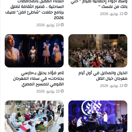
وسط أجواء إحتفالية لفيام ” خلي
الثلاثاء المقبل بالمحافظات
بالك من نفسك “
الساحلية .. قصور الثقافة تطلق
برنامج حفلات “شاطئ الفن” لصيف
23 يوليو، 2026
2026
23 يوليو، 2026
الخيال والمخايل في أول أيام
تامر فؤاد يحلق بـ«كرسي
مهرجان خيال الظل
بجناحات» في سماء المهرجان
القومي للمسرح المصري
23 يوليو، 2026
23 يوليو، 2026