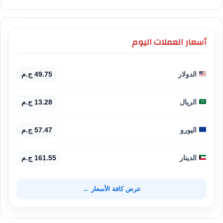
أسعار العملات اليوم
الدولار
49.75 ج.م
الريال
13.28 ج.م
اليورو
57.47 ج.م
الدينار
161.55 ج.م
عرض كافة الأسعار ←