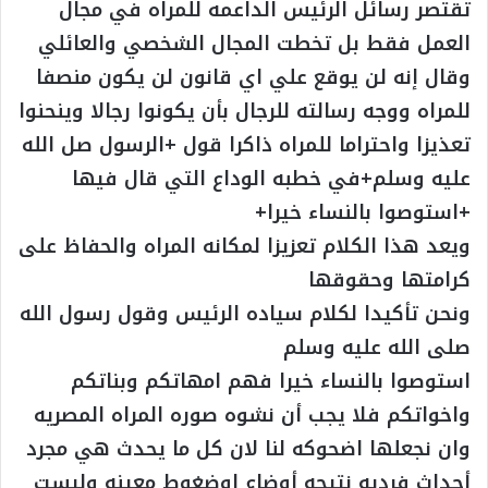
تقتصر رسائل الرئيس الداعمه للمراه في مجال
العمل فقط بل تخطت المجال الشخصي والعائلي
وقال إنه لن يوقع علي اي قانون لن يكون منصفا
للمراه ووجه رسالته للرجال بأن يكونوا رجالا وينحنوا
تعذيزا واحتراما للمراه ذاكرا قول +الرسول صل الله
عليه وسلم+في خطبه الوداع التي قال فيها
+استوصوا بالنساء خيرا+
ويعد هذا الكلام تعزيزا لمكانه المراه والحفاظ على
كرامتها وحقوقها
ونحن تأكيدا لكلام سياده الرئيس وقول رسول الله
صلى الله عليه وسلم
استوصوا بالنساء خيرا فهم امهاتكم وبناتكم
واخواتكم فلا يجب أن نشوه صوره المراه المصريه
وان نجعلها اضحوكه لنا لان كل ما يحدث هي مجرد
أحداث فرديه نتيجه أوضاع اوضغوط معينه وليست