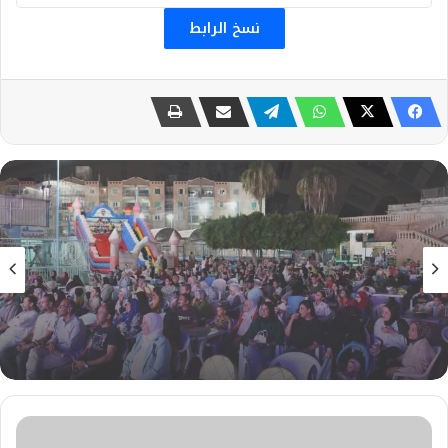
نسخ الرابط
الثقافة
2 أغسطس، 2026
“شاطئ الفن” يفتتح فعالياته في مطروح
والإسكندرية.. 118 عرضًا فنيًا لإحياء التراث المصري
شعور
الانتظار