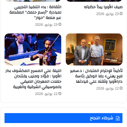
صيف الأوبرا يبدأ حكاياته
الثقافة : بدء التنفيذ التجريبي
لمبادرة “أرسم حلمك” المقدمة
23 يوليو، 2026
عبر منصة “حوار”
23 يوليو، 2026
تأكيداً للإحترام المتبادل : د.سمير
الليلة علي المسرح المكشوف بدار
فرج يهنيء رضا الوكيل رئاسة
الأوبرا : فؤاد ومنيب يفتتحان
دارالأوبرا وثقته علي قيادتها
حفلات المهرجان الصيفي
بالموسيقي الشرقية والغربية
22 يوليو، 2026
22 يوليو، 2026
شركاء النجاح