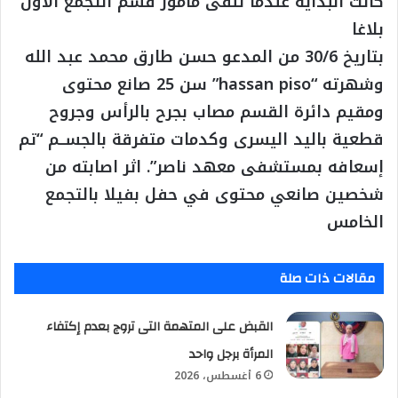
كانت البداية عندما تلقى مأمور قسم التجمع الاول
بلاغا
بتاريخ 30/6 من المدعو حسن طارق محمد عبد الله
وشهرته “hassan piso” سن 25 صانع محتوى
ومقيم دائرة القسم مصاب بجرح بالرأس وجروح
قطعية باليد اليسرى وكدمات متفرقة بالجســم “تم
إسعافه بمستشفى معهد ناصر”. اثر اصابته من
شخصين صانعي محتوى في حفل بفيلا بالتجمع
الخامس
مقالات ذات صلة
القبض على المتهمة التى تروج بعدم إكتفاء
المرأة برجل واحد
6 أغسطس، 2026