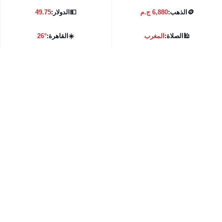
🪙
الذهب:
6,880 ج.م
💵
الدولار:
49.75
🕌
الصلاة:
المغرب
☀️
القاهرة:
26°