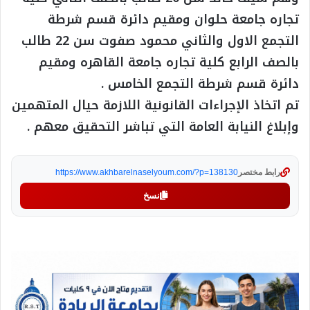
تجاره جامعة حلوان ومقيم دائرة قسم شرطة
التجمع الاول والثاني محمود صفوت سن 22 طالب
بالصف الرابع كلية تجاره جامعة القاهره ومقيم
دائرة قسم شرطة التجمع الخامس .
تم اتخاذ الإجراءات القانونية اللازمة حيال المتهمين
وإبلاغ النيابة العامة التي تباشر التحقيق معهم .
رابط مختصر
https://www.akhbarelnaselyoum.com/?p=138130
نسخ