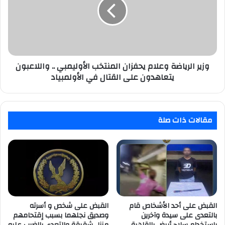
يحفزان
المنتخب
الأوليمبي
..
واللاعبون
يتعاهدون
على
وزير الرياضة وعلام يحفزان المنتخب الأوليمبي .. واللاعبون
القتال
يتعاهدون على القتال في الأولمبياد
في
الأولمبياد
مقالات ذات صلة
القبض على أحد الأشخاص قام
القبض على شخص و أسرته
بالتعدى على سيدة وآخرين
وصديق نجلهما بسبب إقتحامهم
بإستخدام سلاح أبيض بالقاهرة
منزل شقيقة والتعدى بالضرب عليه