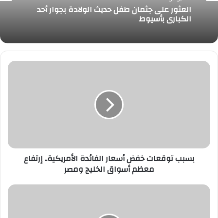
القبض علي صاحبة الفيديو الذى تناول الكلام
30 يوليو، 2026
بصورة غير أخلاقية وترويجها إدعاءات كاذبة تجاه
مؤسسات وشخصيات بالدولة وخارجها
بسبب
العثور على جثمان طفل حديث الولادة بجوار أحد
توقعات
الكبارى بأسيوط
خفض
أسعار
الفائدة
الأمريكية..
إرتفاع
معظم
أسواق
الخليج
بسبب توقعات خفض أسعار الفائدة الأمريكية.. إرتفاع
ومصر
معظم أسواق الخليج ومصر
وزير
الرياضة
وعلام