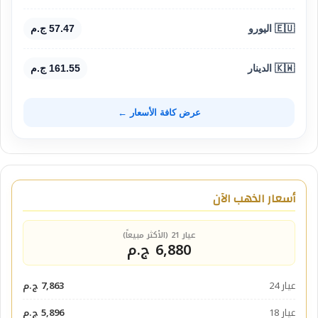
🇪🇺 اليورو
57.47 ج.م
🇰🇼 الدينار
161.55 ج.م
عرض كافة الأسعار ←
أسعار الذهب الآن
عيار 21 (الأكثر مبيعاً)
6,880 ج.م
عيار 24
7,863 ج.م
عيار 18
5,896 ج.م