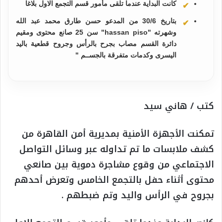
كانت البداية عندما تلقى مأمور قسم التجمع الاول بلاغا
بتاريخ 30/6 من المدعو حسن طارق محمد عبد الله
وشهرته "hassan piso" سن 25 صانع محتوى ومقيم
دائرة القسم مصاب بجرح بالرأس وجروح قطعية باليد
اليسرى وكدمات متفرقة بالجســم "
كتب / هاني سيد
تمكنت الأجهزة الأمنية بمديرية أمن القاهرة من
كشف ملابسات ما تم تداوله عبر وسائل التواصل
الاجتماعي من وقوع مشاجرة دموية بين صانعي
محتوى أثناء حفل بالتجمع الخامس وتعرض أحدهم
بجروح في الرأس واليد وتم ضبطهم
.