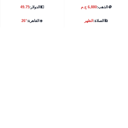
🪙
الذهب:
6,880 ج.م
💵
الدولار:
49.75
🕌
الصلاة:
الظهر
☀️
القاهرة:
26°