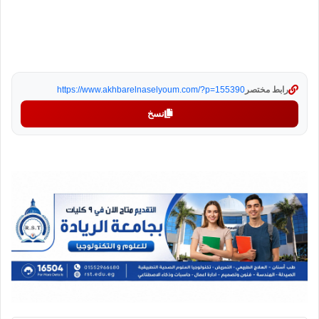
رابط مختصر
https://www.akhbarelnaselyoum.com/?p=155390
نسخ