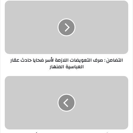
التضامن
:
صرف
التعويضات
اللازمة
لأسر
ضحايا
حادث
عقار
العباسية
التضامن : صرف التعويضات اللازمة لأسر ضحايا حادث عقار
المنهار
العباسية المنهار
أسعار
الدواجن
في
السوق..
اليوم
الأربعاء