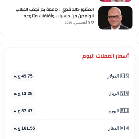
الدكتور خالد قدري : جامعة بدر تجذب الطلاب
الوافدين من جنسيات وثقافات متنوعه
8 أغسطس، 2026
أسعار العملات اليوم
🇺🇸 الدولار
49.75 ج.م
🇸🇦 الريال
13.28 ج.م
🇪🇺 اليورو
57.47 ج.م
🇰🇼 الدينار
161.55 ج.م