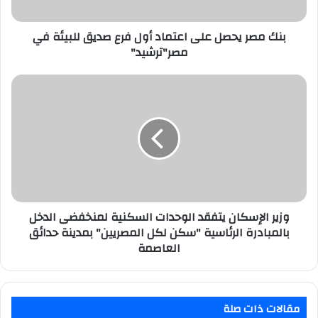
صديق
للبيئة
في
بنك مصر يحصل على اعتماد أول فرع صديق للبيئة في
مصر"ترشيد"
مصر"ترشيد"
وزير
الإسكان
يتفقد
الوحدات
السكنية
لمنخفضى
الدخل
بالمبادرة
الرئاسية
"سكن
وزير الإسكان يتفقد الوحدات السكنية لمنخفضى الدخل
لكل
بالمبادرة الرئاسية "سكن لكل المصريين" بمدينة حدائق
المصريين"
العاصمة
بمدينة
حدائق
العاصمة
مقالات ذات صلة