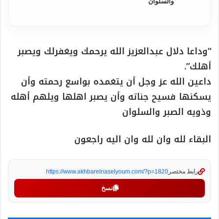
والسلوان
“وداعا دلال عبدالعزيز الله يرحمك ويغفرلك ويصبر
أهلك”.
داعين الله عز وجل أن يتغمده بواسع رحمته وأن
يسكنها فسيح جناته وأن يصبر اهلها ويلهم أهله
وذويه الصبر والسلوان
البقاء لله وان لله وان اليه راجعون
رابط مختصر
https://www.akhbarelnaselyoum.com/?p=1820
نسخ