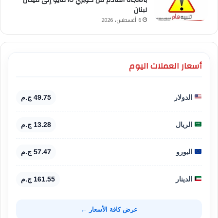
لبنان
6 أغسطس، 2026
أسعار العملات اليوم
الدولار
49.75 ج.م
الريال
13.28 ج.م
اليورو
57.47 ج.م
الدينار
161.55 ج.م
عرض كافة الأسعار ←