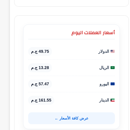
أسعار العملات اليوم
الدولار
49.75 ج.م
الريال
13.28 ج.م
اليورو
57.47 ج.م
الدينار
161.55 ج.م
عرض كافة الأسعار ←