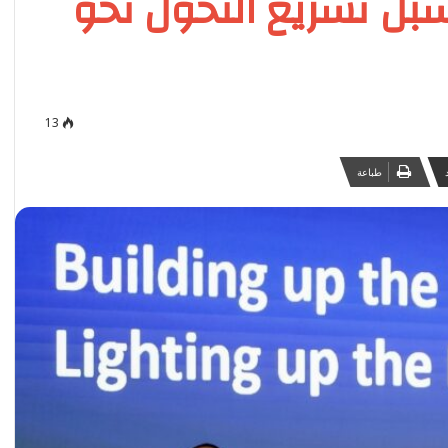
بل تسريع التحول نحو
13
طباعة