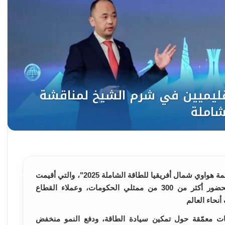
اختتمت هواوي شمال أفريقيا اليوم فعاليات "قمة هواوي شمال أفريقيا للطاقة الشاملة 2025"، والتي أقيمت
في فندق فورسيزونز بشرم الشيخ، مصر، بحضور أكثر من 300 من ممثلي الحكومات، وعملاء القطاع
نحاء العالم
ت معمّقة حول تمكين سيادة الطاقة، ودفع النمو منخفض