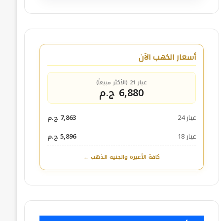
أسعار الذهب الآن
عيار 21 (الأكثر مبيعاً)
6,880 ج.م
عيار 24
7,863 ج.م
عيار 18
5,896 ج.م
كافة الأعيرة والجنيه الذهب ←