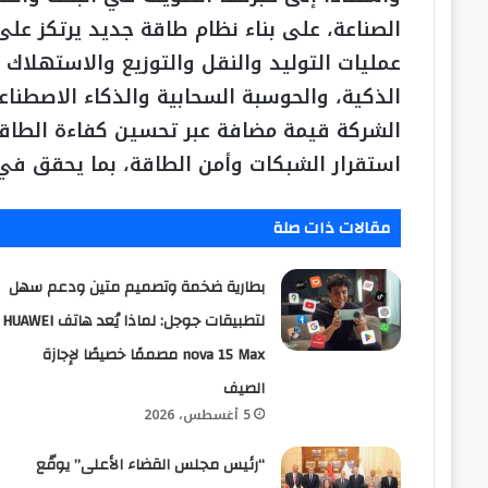
الصناعة، على بناء نظام طاقة جديد يرتكز عل
عمليات التوليد والنقل والتوزيع والاستهلاك 
الذكية، والحوسبة السحابية والذكاء الاصطنا
الشركة قيمة مضافة عبر تحسين كفاءة الطاقة
استقرار الشبكات وأمن الطاقة، بما يحقق في 
مقالات ذات صلة
بطارية ضخمة وتصميم متين ودعم سهل
لتطبيقات جوجل: لماذا يُعد هاتف HUAWEI
nova 15 Max مصممًا خصيصًا لإجازة
الصيف
5 أغسطس، 2026
“رئيس مجلس القضاء الأعلى” يوقّع