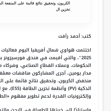
تخزين ال
كتب: أحمد رأفت
اختتمت هواوي شمال أفريقيا اليوم فعاليات 
الحكومات، وعملاء القطاع الصناعي، وشركاء م
مدار يومين، أجرى المشاركون مناقشات معمّق
منخفض الكربون، وتحقيق نتائج قائمة على ال
الذكية (PV
وإلكترونيات القدرة لدعم تطوير مفهوم «الطا
واستنادًا إلى خبرتها الطويلة في البحث وال