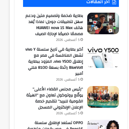
أخر المقالات
بطارية ضخمة وتصميم متين ودعم
سهل لتطبيقات جوجل: لماذا يُعد
هاتف HUAWEI nova 15 Max
مصممًا خصيصًا لإجازة الصيف
5 أغسطس، 2026
أكبر بطارية في تاريخ سلسلة vivo Y
تشعل المنافسة في مصر مع
إطلاق vivo Y500، المزود ببطارية
BlueVolt رائدة بسعة 8100 مللي
أمبير
5 أغسطس، 2026
“رئيس مجلس القضاء الأعلى”
يوقّع بروتوكول تعاون مع “الهيئة
القومية للبريد” لتقديم خدمة
الإعلان الإلكتروني المسجل
5 أغسطس، 2026
OPPO تستعد لإطلاق سلسلة