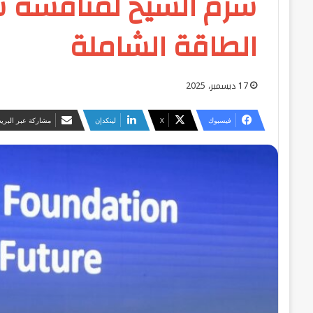
شرم الشيخ لمناقشة س
الطاقة الشاملة
17 ديسمبر، 2025
فيسبوك
‫X
لينكدإن
مشاركة عبر البريد