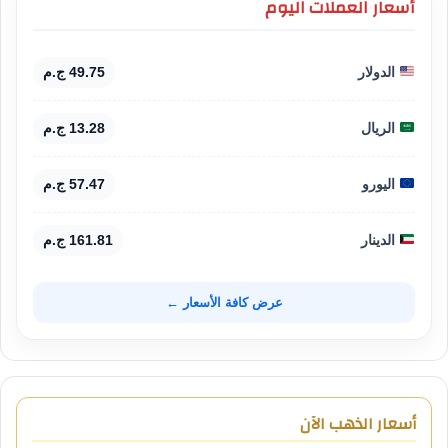
أسعار العملات اليوم
الدولار
49.75 ج.م
الريال
13.28 ج.م
اليورو
57.47 ج.م
الدينار
161.81 ج.م
عرض كافة الأسعار ←
أسعار الذهب الآن