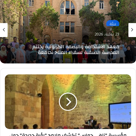
بيئة
23 يوليو، 2026
معهد الاستدامة والبصمة الكربونية يختتم
المدرسة الصيفية لسفراء المناخ بجامعة
الإسكندرية ويُخرّج 150 سفيرًا للمناخ
مؤسسة
"زاهي
حواس"
تكشف
ملامح
"رؤية
جديدة"
حول
فرعون
الخروج
مؤسسة "زاهي حواس" تكشف ملامح "رؤية جديدة" حول