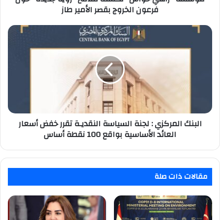
بقصر
فرعون الخروج بقصر الأمير طاز
الأمير
طاز
البنك
المركزي
:
لجنة
السياسة
النقديـة
تقرر
خفض
أسعار
العائد
البنك المركزي : لجنة السياسة النقديـة تقرر خفض أسعار
الأساسية
العائد الأساسية بواقع 100 نقطة أساس
بواقع
100
نقطة
أساس
مقالات ذات صلة