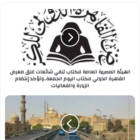
الهيئة
المصرية
العامة
للكتاب
تنفي
شائعات
غلق
معرض
القاهرة
الدولي
الهيئة المصرية العامة للكتاب تنفي شائعات غلق معرض
للكتاب
القاهرة الدولي للكتاب اليوم الجمعة..وتؤكد إنتظام
اليوم
الزيارة والفعاليات
الجمعة..وتؤكد
إنتظام
إختيار
الزيارة
أفضل
والفعاليات
الشركات
لفك
وإزالة
كوبرى
السيدة