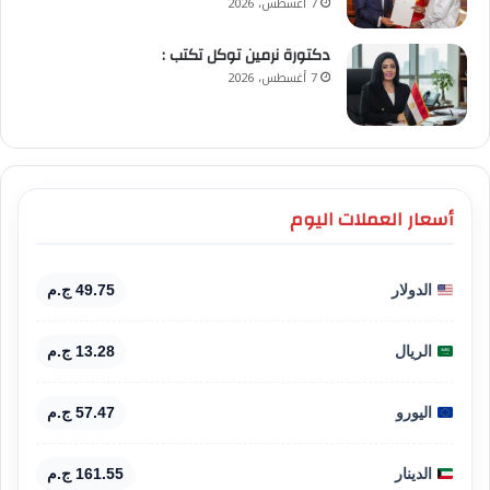
7 أغسطس، 2026
​دكتورة نرمين توكل تكتب :
7 أغسطس، 2026
أسعار العملات اليوم
الدولار
49.75 ج.م
الريال
13.28 ج.م
اليورو
57.47 ج.م
الدينار
161.55 ج.م