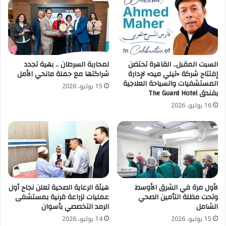
السبت المقبل.. القاهرة تحتضن
لمحاربة السرطان .. بهية تجدد
إفتتاح شركة «تيلي ميد» لإدارة
شراكتها مع حملة مانحي الأمل
المستشفيات والسياحة العلاجية
15 يوليو، 2026
بفندق The Guard Hotel
16 يوليو، 2026
لأول مرة في الشرق الأوسط
هيئة الرعاية الصحية تعلن نجاح أول
وتحت مظلة التأمين الصحي
عمليات لزراعة قرنية بمستشفى
الشامل
الرمد التخصصي بأسوان
15 يوليو، 2026
14 يوليو، 2026