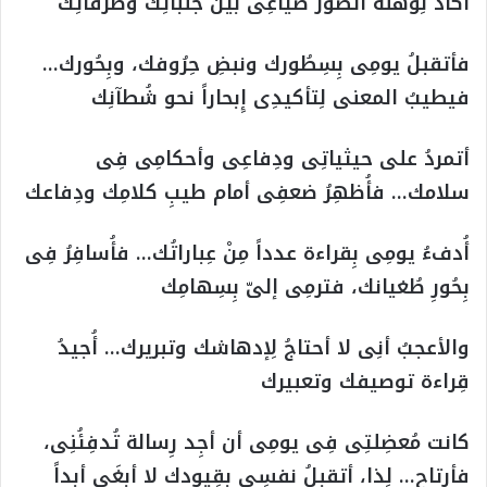
أكادُ لِوهلة أتصور ضياعِى بين جنباتِك وطُرُقاتِك
فأتقبلُ يومِى بِسِطُورك ونبضِ حِرُوفك، وبِحُورك…
فيطيبُ المعنى لِتأكيدِى إِبحاراً نحو شُطآنِك
أتمردُ على حيثياتِى ودِفاعِى وأحكامِى فِى
سلامك… فأُظهِرُ ضعفِى أمام طيبِ كلامِك ودِفاعك
أُدفءُ يومِى بِقراءة عدداً مِنْ عِباراتُك… فأُسافِرُ فِى
بِحُورِ طُغيانك، فترمِى إلىّ بِسِهامِك
والأعجبُ أنِى لا أحتاجُ لِإدهاشك وتبريرك… أُجيدُ
قِراءة توصيفك وتعبيرك
كانت مُعضِلتِى فِى يومِى أن أجِد رِسالة تُدفِئُنِى،
فأرتاح… لِذا، أتقبلُ نفسِى بِقِيودك لا أبغَى أبداً