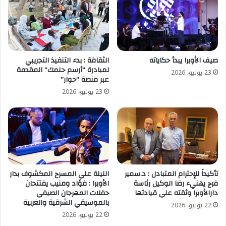
صيف الأوبرا يبدأ حكاياته
الثقافة : بدء التنفيذ التجريبي
لمبادرة “أرسم حلمك” المقدمة
23 يوليو، 2026
عبر منصة “حوار”
23 يوليو، 2026
تأكيداً للإحترام المتبادل : د.سمير
الليلة علي المسرح المكشوف بدار
فرج يهنيء رضا الوكيل رئاسة
الأوبرا : فؤاد ومنيب يفتتحان
دارالأوبرا وثقته علي قيادتها
حفلات المهرجان الصيفي
بالموسيقي الشرقية والغربية
22 يوليو، 2026
22 يوليو، 2026