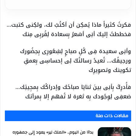
فكرتُ كثيراً ماذا يُمكِن أن أكتُبُ لك، ولكِنى كتبت…
فخططتُ إليكَ أنِى أشعرُ بِسعادة لِقُربِى مِنك
وأنِى سعيدة فِى كُلِ صباحٍ لِشِعُورِى بِحِضُورك
ورحِيقُك… تُعيدُ رسالتُكَ لِى إحساسِى بِعمقِ
تكوينك وتصوِيرِك
فأُدرِكُ بِأنِى بينَ ثنايَا صباحُك وإدراكُك بِمجِيئِك…
ضعفِى لِوِجُودك بِه ثغرة لا تُفهم إلا بِمرآتك
مقالات ذات صلة
بدءًا من اليوم.. «الملك لير» يعود إلى جمهوره