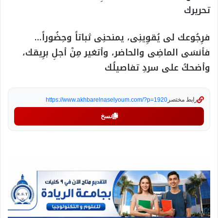
تحريرك
فرِجُوعك لى يُقوِينِى، يمنحنِى ثباتاً وحِضُوراً…
فأنسَى الماضِى والحاضر، وأتغير مِنْ أجلِ برِيقك،
وأضحكُ على سردِ تفاصيلُك
رابط مختصر
https://www.akhbarelnaselyoum.com/?p=1920
نسخ