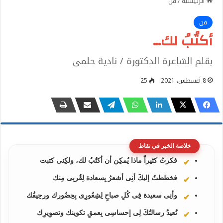
الرئيسية
/
فن
فن
أكتُبُ لك…
بقلم الشاعرة الدكتورة / نادية حلمى
8 أغسطس، 2021
25
خلاصة الخبر في نقاط
فكرتُ كثيراً ماذا يُمكِن أن أكتُبُ لك، ولكِنى كتبت
فخططتُ إليكَ أنِى أشعرُ بِسعادة لِقُربِى مِنك
وأنِى سعيدة فِى كُلِ صباحٍ لِشِعُورِى بِحِضُورك ورحِيقُك
تُعيدُ رسالتُكَ لِى إحساسِى بِعمقِ تكوينك وتصوِيرِك