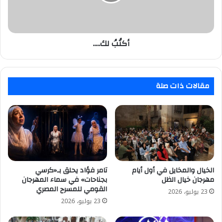
أكتُبُ لك.....
مقالات ذات صلة
الخيال والمخايل في أول أيام
تامر فؤاد يحلق بـ«كرسي
مهرجان خيال الظل
بجناحات» في سماء المهرجان
القومي للمسرح المصري
23 يوليو، 2026
23 يوليو، 2026