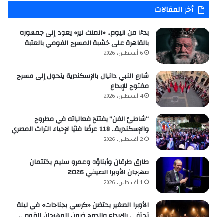
أخر المقالات
بدءًا من اليوم.. «الملك لير» يعود إلى جمهوره
بالقاهرة على خشبة المسرح القومي بالعتبة
6 أغسطس، 2026
شارع النبي دانيال بالإسكندرية يتحول إلى مسرح
مفتوح للإبداع
4 أغسطس، 2026
“شاطئ الفن” يفتتح فعالياته في مطروح
والإسكندرية.. 118 عرضًا فنيًا لإحياء التراث المصري
2 أغسطس، 2026
طارق طرقان وأبناؤه وعمرو سليم يختتمان
مهرجان الأوبرا الصيفي 2026
1 أغسطس، 2026
الأوبرا الصغير يحتضن «كرسي بجناحات» في ليلة
تحتفي بالإبداع والدمج ضمن المهرجان القومي