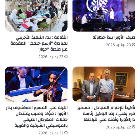
صيف الأوبرا يبدأ حكاياته
الثقافة : بدء التنفيذ التجريبي
لمبادرة “أرسم حلمك” المقدمة
23 يوليو، 2026
عبر منصة “حوار”
23 يوليو، 2026
تأكيداً للإحترام المتبادل : د.سمير
الليلة علي المسرح المكشوف بدار
فرج يهنيء رضا الوكيل رئاسة
الأوبرا : فؤاد ومنيب يفتتحان
دارالأوبرا وثقته علي قيادتها
حفلات المهرجان الصيفي
بالموسيقي الشرقية والغربية
22 يوليو، 2026
22 يوليو، 2026