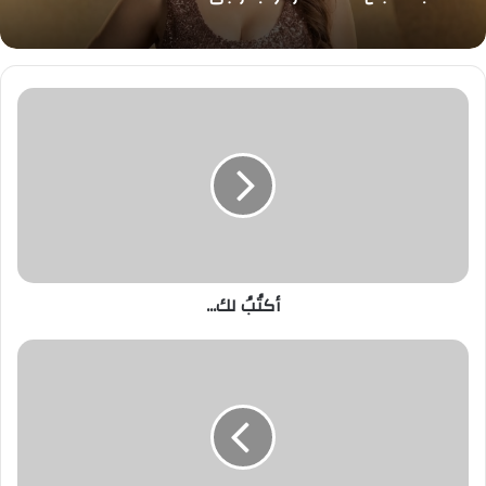
السمسمية بالإسماعيلية
أكتُبُ
لك...
«خطير جدًا».. أميرة الصباغ تكشف أحدث كليباتها
بعد نجاح «خط أحمر» و«بمزاجي»
أكتُبُ لك...
ختامها
مسك..
المنتخب
المصري
يضيف
9