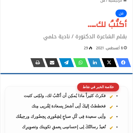
الرئيسية
/
فن
فن
أكتُبُ لك…..
بقلم الشاعرة الدكتورة / نادية حلمي
8 أغسطس، 2021
29
خلاصة الخبر في نقاط
فكرتُ كثيراً ماذا يُمكِن أن أكتُبُ لك، ولكِنى كتبت
فخططتُ إليكَ أنِى أشعرُ بِسعادة لِقُربِى مِنك
وأنِى سعيدة فِى كُلِ صباحٍ لِشِعُورِى بِحِضُورك ورحِيقُك
تُعيدُ رسالتُكَ لِى إحساسِى بِعمقِ تكوينك وتصوِيرِك