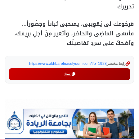
تحريرك
فرِجُوعك لى يُقوِينِى، يمنحنِى ثباتاً وحِضُوراً…
فأنسَى الماضِى والحاضر، وأتغير مِنْ أجلِ برِيقك،
وأضحكُ على سردِ تفاصيلُك
رابط مختصر
https://www.akhbarelnaselyoum.com/?p=1923
نسخ