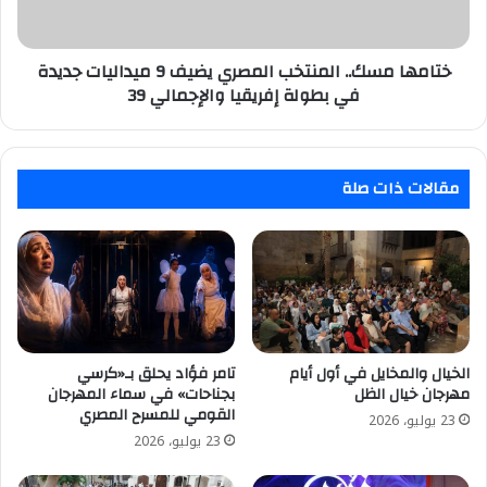
ميداليات
جديدة
في
بطولة
ختامها مسك.. المنتخب المصري يضيف 9 ميداليات جديدة
إفريقيا
في بطولة إفريقيا والإجمالي 39
والإجمالي
39
مقالات ذات صلة
الخيال والمخايل في أول أيام
تامر فؤاد يحلق بـ«كرسي
مهرجان خيال الظل
بجناحات» في سماء المهرجان
القومي للمسرح المصري
23 يوليو، 2026
23 يوليو، 2026