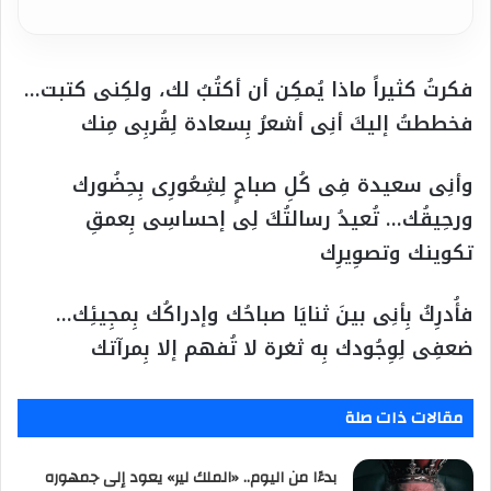
فكرتُ كثيراً ماذا يُمكِن أن أكتُبُ لك، ولكِنى كتبت…
فخططتُ إليكَ أنِى أشعرُ بِسعادة لِقُربِى مِنك
وأنِى سعيدة فِى كُلِ صباحٍ لِشِعُورِى بِحِضُورك
ورحِيقُك… تُعيدُ رسالتُكَ لِى إحساسِى بِعمقِ
تكوينك وتصوِيرِك
فأُدرِكُ بِأنِى بينَ ثنايَا صباحُك وإدراكُك بِمجِيئِك…
ضعفِى لِوِجُودك بِه ثغرة لا تُفهم إلا بِمرآتك
مقالات ذات صلة
بدءًا من اليوم.. «الملك لير» يعود إلى جمهوره