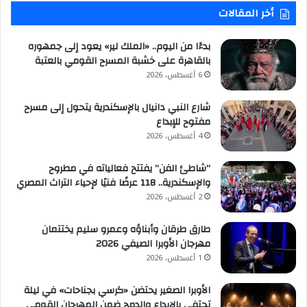
أخر المقالات
بدءًا من اليوم.. «الملك لير» يعود إلى جمهوره
بالقاهرة على خشبة المسرح القومي بالعتبة
6 أغسطس، 2026
شارع النبي دانيال بالإسكندرية يتحول إلى مسرح
مفتوح للإبداع
4 أغسطس، 2026
“شاطئ الفن” يفتتح فعالياته في مطروح
والإسكندرية.. 118 عرضًا فنيًا لإحياء التراث المصري
2 أغسطس، 2026
طارق طرقان وأبناؤه وعمرو سليم يختتمان
مهرجان الأوبرا الصيفي 2026
1 أغسطس، 2026
الأوبرا الصغير يحتضن «كرسي بجناحات» في ليلة
تحتفي بالإبداع والدمج ضمن المهرجان القومي