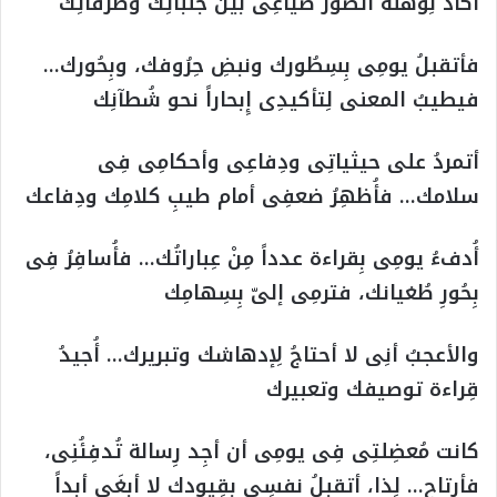
أكادُ لِوهلة أتصور ضياعِى بين جنباتِك وطُرُقاتِك
فأتقبلُ يومِى بِسِطُورك ونبضِ حِرُوفك، وبِحُورك…
فيطيبُ المعنى لِتأكيدِى إِبحاراً نحو شُطآنِك
أتمردُ على حيثياتِى ودِفاعِى وأحكامِى فِى
سلامك… فأُظهِرُ ضعفِى أمام طيبِ كلامِك ودِفاعك
أُدفءُ يومِى بِقراءة عدداً مِنْ عِباراتُك… فأُسافِرُ فِى
بِحُورِ طُغيانك، فترمِى إلىّ بِسِهامِك
والأعجبُ أنِى لا أحتاجُ لِإدهاشك وتبريرك… أُجيدُ
قِراءة توصيفك وتعبيرك
كانت مُعضِلتِى فِى يومِى أن أجِد رِسالة تُدفِئُنِى،
فأرتاح… لِذا، أتقبلُ نفسِى بِقِيودك لا أبغَى أبداً