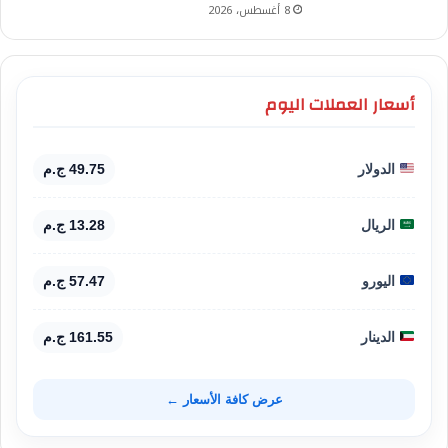
8 أغسطس، 2026
أسعار العملات اليوم
الدولار
49.75 ج.م
الريال
13.28 ج.م
اليورو
57.47 ج.م
الدينار
161.55 ج.م
عرض كافة الأسعار ←