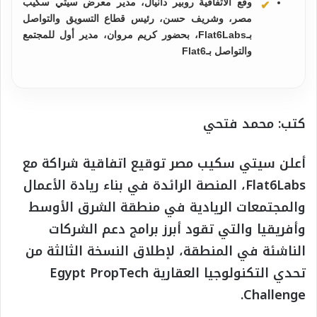
وقع الاتفاقية روبير دانيال، مدير معرض سيتي سكيب
مصر، وشريف حسن، رئيس قطاع التسويق والتواصل
بـFlat6Labs، بحضور كريم مروان، مدير أول للمجتمع
والتواصل بـFlat6
كتب: محمد فتحي
أعلن سيتي سكيب مصر توقيع اتفاقية شراكة مع
Flat6Labs، المنصة الرائدة في بناء ريادة الأعمال
والمجتمعات الريادية في منطقة الشرق الأوسط
وأفريقيا والتي تقود أبرز برامج دعم الشركات
الناشئة في المنطقة، لإطلاق النسخة الثالثة من
تحدي التكنولوجيا العقارية Egypt PropTech
Challenge.