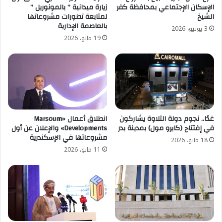
الإسكان الإجتماعي بمحافظة كفر
زيارة ميدانية ” بالمونوريل ”
الشيخ
لمتابعة تطورات مشروعاتها
بالعاصمة الإدارية
3 يونيو، 2026
19 مايو، 2026
غدًا.. نجوم دولة التلاوة يشاركون
انطلاق أعمال «Marsoum
في إفتتاح (كايرو مول) بمدينة بدر
Developments» والإعلان عن أول
مشروعاتها في الإسكندرية
18 مايو، 2026
11 مايو، 2026