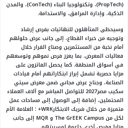
(PropTech)، وتكنولوجيا البناء (ConTech)، والمدن
الذكية، وإدارة المرافق، والاستدامة.
وسيحظى المتأهلون للنهائيات بفرص إرشاد
وتوجيه من خبراء القطاع، إلى جانب عرض حلولهم
أمام نخبة من المستثمرين وصناع القرار خلال
فعاليات المعرض، بما يعزز فرص نموهم وتوسعهم
في أسواق المنطقة. كما يحصل الفائزون على
مزايا حصرية تشمل إبراز ابتكاراتهم أمام قيادات
الصناعة، وجناح عرض مجاني ضمن معرض سيتي
سكيب مصر2027 للتواصل المباشر مع آلاف العملاء
المحتملين، إضافة إلى الوصول إلى مساحات عمل
متميزة من خلال شريك الابتكارWRK+ ؛ العلامة الأم
لكل من The GrEEK Campus و MQR إلى جانب
مزايا وفرص أخرى داعمة لمسيرتهم.