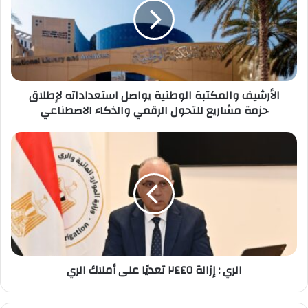
يواصل
استعداداته
لإطلاق
حزمة
مشاريع
للتحول
الرقمي
الأرشيف والمكتبة الوطنية يواصل استعداداته لإطلاق
والذكاء
حزمة مشاريع للتحول الرقمي والذكاء الاصطناعي
الاصطناعي
الري
:
إزالة
٢٤٤٥
تعديًا
على
أملاك
الري
الري : إزالة ٢٤٤٥ تعديًا على أملاك الري