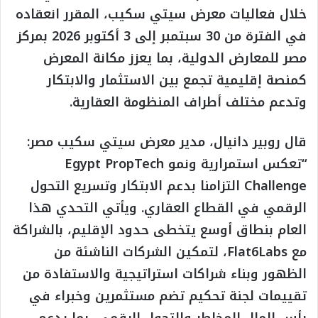
خلال فعاليات معرض سيتي سكيب، المقرر انعقاده
في الفترة من 30 سبتمبر إلى 3 أكتوبر 2026 بمركز
مصر للمعارض الدولية، بما يعزز مكانة المعرض
كمنصة إقليمية تجمع بين الاستثمار والابتكار
وتدعم مختلف أطراف المنظومة العقارية.
قال روبير دانيال، مدير معرض سيتي سكيب مصر:
“تعكس استمرارية ونمو Egypt PropTech
Challenge التزامنا بدعم الابتكار وتسريع التحول
الرقمي في القطاع العقاري. ويأتي التحدي هذا
العام بنطاق أوسع يتخطى حدود الإقليم، بالشراكة
مع Flat6Labs، لتمكين الشركات الناشئة من
الظهور وبناء شراكات استراتيجية والاستفادة من
تقييمات لجنة تحكيم تضم مستثمرين وخبراء في
رأس المال المخاطر والتحول الرقمي، بما يدعم