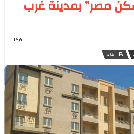
ن مصر” بمدينة غرب
19
طباعة