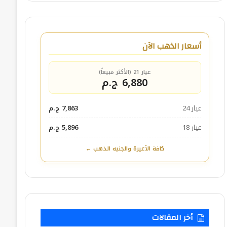
أسعار الذهب الآن
عيار 21 (الأكثر مبيعاً)
6,880 ج.م
عيار 24
7,863 ج.م
عيار 18
5,896 ج.م
كافة الأعيرة والجنيه الذهب ←
أخر المقالات