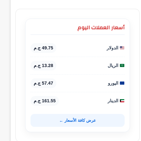
أسعار العملات اليوم
الدولار
49.75 ج.م
الريال
13.28 ج.م
اليورو
57.47 ج.م
الدينار
161.55 ج.م
عرض كافة الأسعار ←