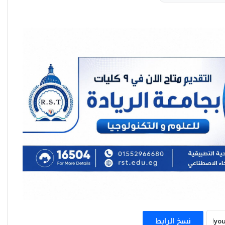
خلال جلسة نقاشية على هامش مؤتمر صناع
القرار .. خبراء التطوير العقاري يرسمون خريطة
نمو القطاع في مواجهة التحديات الاقتصادية
وزيرة الإسكان: 6 يوليو المقبل بدء تسليم قطع
الأراضي السكنية للإسكان المتميز بالطرحين
الخامس والسادس بمدينة ناصر الجديدة
“إحذر سحب شقتك”.. حملات مكثفة بأكتوبر
الجديدة وإنذارات شديدة اللهجة لأصحاب
الوحدات المغلقة
نسخ الرابط