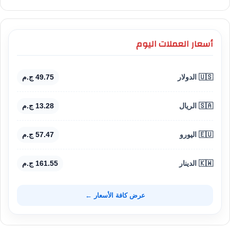
أسعار العملات اليوم
🇺🇸 الدولار
49.75 ج.م
🇸🇦 الريال
13.28 ج.م
🇪🇺 اليورو
57.47 ج.م
🇰🇼 الدينار
161.55 ج.م
عرض كافة الأسعار ←