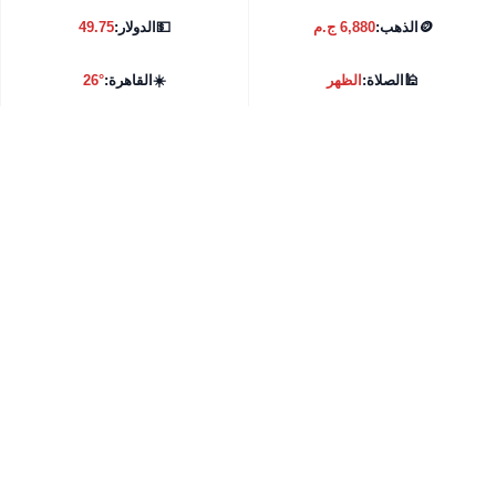
🪙
الذهب:
6,880 ج.م
💵
الدولار:
49.75
🕌
الصلاة:
الظهر
☀️
القاهرة:
26°