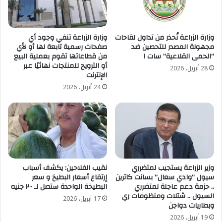
وزارة الزراعة تُحذر من تداول لقاحات
وزارة الزراعة تنفي وجود أي
مجهولة المصدر للتحصين ضد
صفحات رسمية تابعة لها أو لأي
“الحمى القلاعية” سات ١
من قطاعاتها تقوم بعملية البيع
أو الترويج للمنتجات نهائيًا عبر
28 أبريل، 2026
الإنترنت
24 أبريل، 2026
وزير الزراعة يستجيب لمتضرري
نقيب الفلاحين: يكشف أسباب
سيول “وادي سعال” بسانت كاترين
إرتفاع أسعار البطيخ و سعر
.. حزمة دعم عاجلة لمتضرري
البطيخة الواحدة ستصل لـ ٢٠٠ جنيه
السيول .. شتلات ومنظومات ري
17 أبريل، 2026
وبطاريات دواجن
19 أبريل، 2026