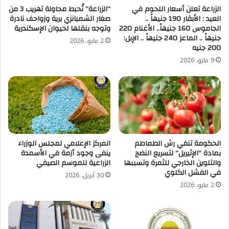
الزراعة تعلن أسعار اللحوم في
“الزراعة” تُحبط محاولة تهريب 3 من
العيد : الأبقار 190 جنيهاً ..
صغار الشمبانزي برية وزواحف نادرة
الجاموس 160 جنيهاً.. الأغنام 220
وتوجه بنقلها لحيوان الإسكندرية
جنيهاً .. الماعز 240 جنيهاً .. الإبل:
2 مايو، 2026
200 جنيه
9 مايو، 2026
الحكومة تنفي رش الطماطم
المركز الإعلامي لمجلس الوزراء
بمادة “الإثيريل” لتسريع النضج
ينفى وجود أزمة في الأسمدة
والتلوين الخارجي للثمرة وتسببها
الزراعية للموسم الصيفي
في الفشل الكلوي
30 أبريل، 2026
2 مايو، 2026