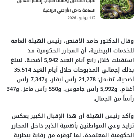
نقيب الفلاحين يكشف أسباب إنتشار الثعابين
السامة داخل الأراضي الزراعية
1 يوليو، 2026
وقال الدكتور حامد الأقنص، رئيس الهيئة العامة
للخدمات البيطرية، أن المجازر الحكومية قد
استقبلت خلال رابع أيام العيد 5,942 أضحية، ليبلغ
بذلك إجمالي المذبوحات خلال أيام العيد 35,514
أضحية، تشمل: 21,278 رأس أبقار، و7,347 رأس
أغنام، و5,992 رأس جاموس، و550 رأس ماعز، و347
رأساً من الجمال.
وأكد رئيس الهيئة أن هذا الإقبال الكبير يعكس
تزايد وعي المواطنين بأهمية الذبح داخل المجازر
الحكومية المعتمدة، لما توفره من رقابة بيطرية