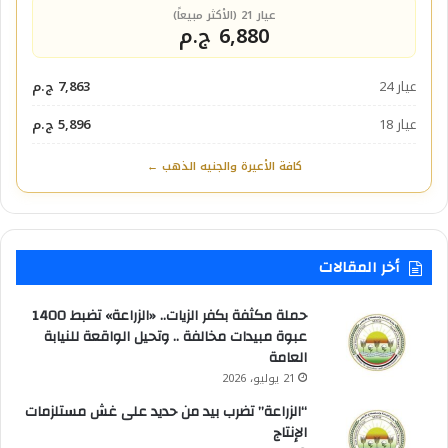
عيار 21 (الأكثر مبيعاً)
6,880 ج.م
عيار 24
7,863 ج.م
عيار 18
5,896 ج.م
كافة الأعيرة والجنيه الذهب ←
أخر المقالات
حملة مكثفة بكفر الزيات.. «الزراعة» تضبط 1400
عبوة مبيدات مخالفة .. وتحيل الواقعة للنيابة
العامة
21 يوليو، 2026
“الزراعة” تضرب بيد من حديد على غش مستلزمات
الإنتاج