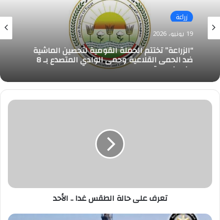
زراعة
19 يونيو، 2026
“الزراعة” تختتم الحملة القومية لتحصين الماشية
ضد الحمى القلاعية وحمى الوادي المتصدع بـ 8
مليون جرعة
تعرف
على
حالة
الطقس
غدا
..
الأحد
تعرف على حالة الطقس غدا .. الأحد
وزير