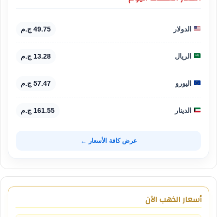
الدولار
49.75 ج.م
الريال
13.28 ج.م
اليورو
57.47 ج.م
الدينار
161.55 ج.م
عرض كافة الأسعار ←
أسعار الذهب الآن