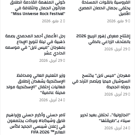
الفروسية بالقوات المسلحة
كوني الملهمة القادمة انطلاق
يحتفي بجمال الحصان المصري
ماراثون الجمال والثقافة في
الأصيل
“Miss Universe Rock Festival”
9 مايو، 2026
2 مايو، 2026
إفتتاح معرض زهور الربيع 2026
رجل الأعمال أحمد المحمدي بصمة
بالمتحف الزراعي بالدقي
ذهبية في ليلة تتويج الإبداع
بمهرجان “ميس نايل” في موسمه
29 أبريل، 2026
الحادي عشر
29 أبريل، 2026
مهرجان “ميس نايل” يكتسح
وزير التعليم العالي ومحافظ
السوشيال ميديا ويتصدر الترند في
الإسكندرية يشهدان إنطلاق
دورته الجديدة
فعاليات إحتفال “الإسكندرية مولد
مدينة عالمية”
29 أبريل، 2026
24 أبريل، 2026
“الجازولية”.. تحتفل بعيد تحرير
تامر حسني وأكرم حسني وإبراهيم
سيناء بـ”طريقتها”
فايق وشيكابالا وبركات يجتمعون
في إعلان شيبسي الجديد لكأس
24 أبريل، 2026
العالم™️ FIFA 2026