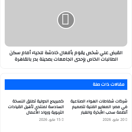
مخيون
علي
شخص
يقوم
بأفعال
خادشة
للحياء
أمام
سكن
الطالبات
القبض علي شخص يقوم بأفعال خادشة للحياء أمام سكن
الخاص
الطالبات الخاص بإحدى الجامعات بمدينة بدر بالقاهرة
بإحدى
الجامعات
بمدينة
بدر
مقالات ذات صلة
بالقاهرة
شركات شفاطات الهواء الصناعية
كمبريدج الدولية تطلق النسخة
في مصر: المعايير الفنية لتصميم
السادسة لمنتدى تأهيل القيادات
أنظمة سحب الأبخرة والغبار
التربوية ورواد الأعمال
20 مايو، 2026
15 مايو، 2026