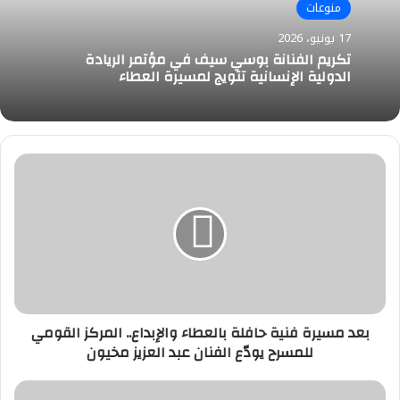
منوعات
17 يونيو، 2026
تكريم الفنانة بوسي سيف في مؤتمر الريادة
الدولية الإنسانية تتويج لمسيرة العطاء
بعد
مسيرة
فنية
حافلة
بالعطاء
والإبداع..
المركز
القومي
للمسرح
يودّع
بعد مسيرة فنية حافلة بالعطاء والإبداع.. المركز القومي
الفنان
للمسرح يودّع الفنان عبد العزيز مخيون
عبد
العزيز
القبض