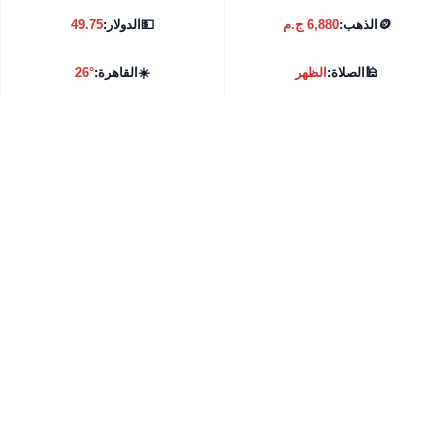
🪙
الذهب:
6,880 ج.م
💵
الدولار:
49.75
🕌
الصلاة:
الظهر
☀️
القاهرة:
26°