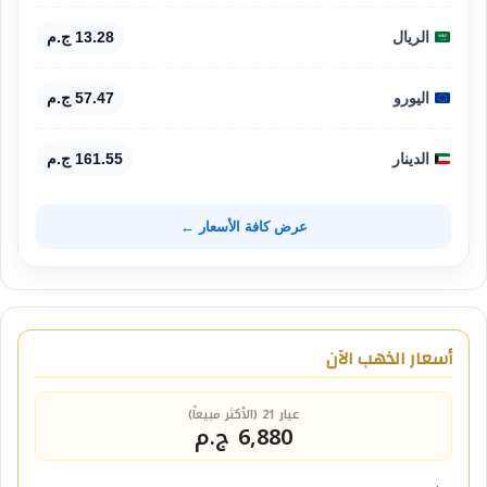
الريال
13.28 ج.م
اليورو
57.47 ج.م
الدينار
161.55 ج.م
عرض كافة الأسعار ←
أسعار الذهب الآن
عيار 21 (الأكثر مبيعاً)
6,880 ج.م