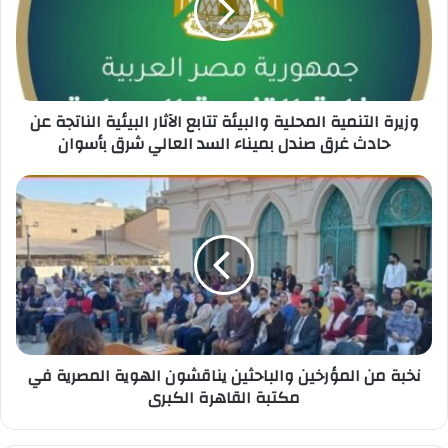
تتابع
الآثار
البيئية
الناتجة
عن
حادث
وزيرة التنمية المحلية والبيئة تتابع الآثار البيئية الناتجة عن
غرق
حادث غرق صندل بميناء السد العالي شرق بأسوان
صندل
بميناء
نخبة
السد
من
العالي
المؤرخين
شرق
والباحثين
بأسوان
يناقشون
الهوية
المصرية
في
مكتبة
القاهرة
نخبة من المؤرخين والباحثين يناقشون الهوية المصرية في
الكبرى
مكتبة القاهرة الكبرى