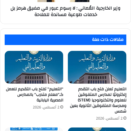
مضيق
هرمز
وزير الخارجية العُماني : لا رسوم عبور في مضيق هرمز بل
بل
خدمات طوعية مساندة للملاحة
خدمات
طوعية
مساندة
للملاحة
مقالات ذات صلة
التعليم تعلن فتح باب التقدم
“التعليم” تفتح باب التقديم للعمل
إلكترونيًا لمدارس المتفوقين
كـ”معلم متدرب” بالمدارس
للعلوم والتكنولوجيا (STEM)
المصرية اليابانية
ومدرسة المتفوقين الثانوية بعين
2 أغسطس، 2026
شمس
2 أغسطس، 2026