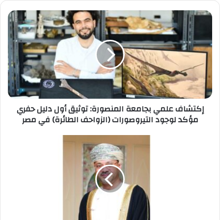
إكتشاف
علمي
بجامعة
المنصورة:
توثيق
أول
دليل
حفري
مؤكد
لوجود
إكتشاف علمي بجامعة المنصورة: توثيق أول دليل حفري
التيروصورات
مؤكد لوجود التيروصورات (الزواحف الطائرة) في مصر
(الزواحف
الطائرة)
وزير
في
الخارجية
مصر
العُماني
:
لا
رسوم
عبور
في