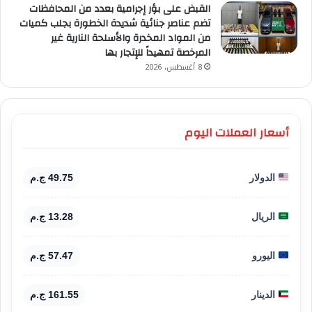
القبض على بؤر إجرامية بعدد من المحافظات
تضم عناصر جنائية شديدة الخطورة بجلب كميات
من المواد المخدرة والأسلحة النارية غير
المرخصة تمهيداً للإتجار بها
8 أغسطس، 2026
أسعار العملات اليوم
الدولار
49.75 ج.م
الريال
13.28 ج.م
اليورو
57.47 ج.م
الدينار
161.55 ج.م