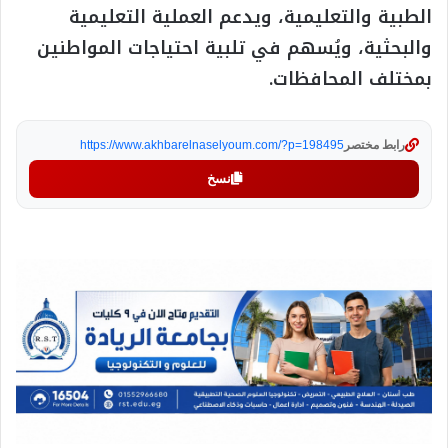
الطبية والتعليمية، ويدعم العملية التعليمية
والبحثية، ويُسهم في تلبية احتياجات المواطنين
بمختلف المحافظات.
رابط مختصر
https://www.akhbarelnaselyoum.com/?p=198495
نسخ