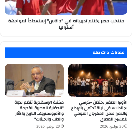
إستعداداً
لمواجهة
أستراليا
منتخب مصر يختتم تدريباته في "دالاس" إستعداداً لمواجهة
أستراليا
مقالات ذات صلة
الأوبرا الصغير يحتضن «كرسي
مكتبة الإسكندرية تنظم ندوة
بجناحات» في ليلة تحتفي بالإبداع
“الحضارة المصرية القديمة
والدمج ضمن المهرجان القومي
والأفروسنتريك.. التاريخ والآثار
للمسرح المصري
والطب والجينات”
30 يوليو، 2026
29 يوليو، 2026