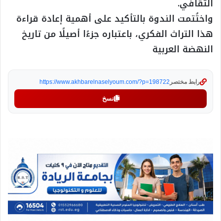
الثقافي.
واختُتمت الندوة بالتأكيد على أهمية إعادة قراءة
هذا التراث الفكري، باعتباره جزءًا أصيلًا من تاريخ
النهضة العربية
رابط مختصر
https://www.akhbarelnaselyoum.com/?p=198722
نسخ