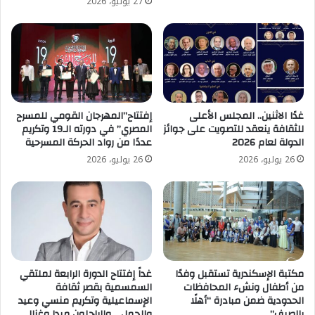
27 يوليو، 2026
غدًا الاثنين.. المجلس الأعلى
إفتتاح”المهرجان القومي للمسرح
للثقافة ينعقد للتصويت على جوائز
المصري” في دورته الـ19 وتكريم
الدولة لعام 2026
عددًا من رواد الحركة المسرحية
26 يوليو، 2026
26 يوليو، 2026
مكتبة الإسكندرية تستقبل وفدًا
غداً إفتتاح الدورة الرابعة لملتقي
من أطفال ونشء المحافظات
السمسمية بقصر ثقافة
الحدودية ضمن مبادرة “أهلًا
الإسماعيلية وتكريم منسي وعيد
بالصيف”
والجمل .. والراحلون ميدا وغزالي