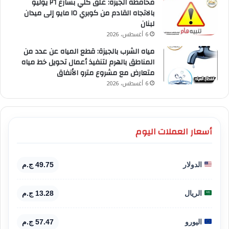
محافظة الجيزة: غلق كلي بشارع ٢٦ يوليو
بالاتجاه القادم من كوبري ١٥ مايو إلى ميدان
لبنان
6 أغسطس، 2026
مياه الشرب بالجيزة: قطع المياه عن عدد من
المناطق بالهرم لتنفيذ أعمال تحويل خط مياه
متعارض مع مشروع مترو الأنفاق
6 أغسطس، 2026
أسعار العملات اليوم
الدولار
49.75 ج.م
الريال
13.28 ج.م
اليورو
57.47 ج.م