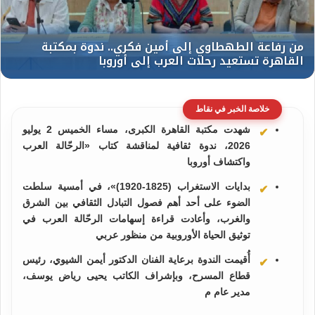
خلاصة الخبر في نقاط
شهدت مكتبة القاهرة الكبرى، مساء الخميس 2 يوليو
2026، ندوة ثقافية لمناقشة كتاب «الرحّالة العرب
واكتشاف أوروبا
بدايات الاستغراب (1825-1920)»، في أمسية سلطت
الضوء على أحد أهم فصول التبادل الثقافي بين الشرق
والغرب، وأعادت قراءة إسهامات الرحّالة العرب في
توثيق الحياة الأوروبية من منظور عربي
أُقيمت الندوة برعاية الفنان الدكتور أيمن الشيوي، رئيس
قطاع المسرح، وبإشراف الكاتب يحيى رياض يوسف،
مدير عام م