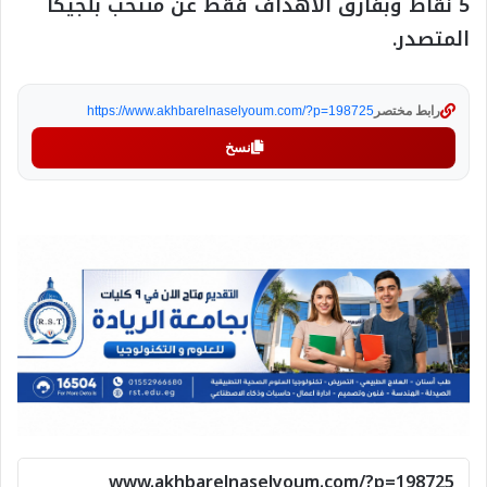
5 نقاط وبفارق الأهداف فقط عن منتخب بلجيكا
المتصدر.
رابط مختصر
https://www.akhbarelnaselyoum.com/?p=198725
نسخ