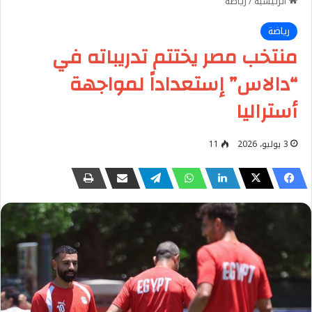
الرئيسية
/
رياضة
رياضة
منتخب مصر يختتم تدريباته في
“دالاس” إستعداداً لمواجهة
أستراليا
3 يوليو، 2026
11