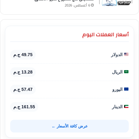
6 أغسطس، 2026
أسعار العملات اليوم
الدولار
49.75 ج.م
الريال
13.28 ج.م
اليورو
57.47 ج.م
الدينار
161.55 ج.م
عرض كافة الأسعار ←