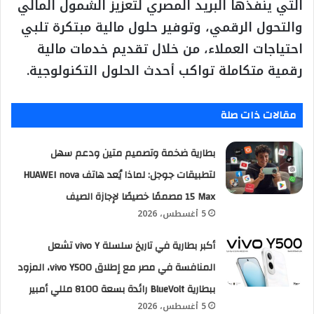
التي ينفذها البريد المصري لتعزيز الشمول المالي
والتحول الرقمي، وتوفير حلول مالية مبتكرة تلبي
احتياجات العملاء، من خلال تقديم خدمات مالية
رقمية متكاملة تواكب أحدث الحلول التكنولوجية.
مقالات ذات صلة
بطارية ضخمة وتصميم متين ودعم سهل
لتطبيقات جوجل: لماذا يُعد هاتف HUAWEI nova
15 Max مصممًا خصيصًا لإجازة الصيف
5 أغسطس، 2026
أكبر بطارية في تاريخ سلسلة vivo Y تشعل
المنافسة في مصر مع إطلاق vivo Y500، المزود
ببطارية BlueVolt رائدة بسعة 8100 مللي أمبير
5 أغسطس، 2026