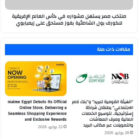
الإفريقية
للكورف
بول
منتخب مصر يستهل مشواره في كأس العالم الإفريقية
الشاطئية
للكورف بول الشاطئية بفوز مستحق على زيمبابوي
بفوز
مستحق
على
زيمبابوي
مقالات ذات صلة
“الهيئة القومية للبريد” و”بنك ناصر
realme Egypt Debuts Its Official
الاجتماعي” يطلقان شراكة
Online Store, Delivering a
إستراتيجية.. لتوسيع الخدمات
Seamless Shopping Experience
المالية وصرف المعاشات
and Exclusive Rewards
والتمويلات عبر مكاتب البريد
22 يوليو، 2026
26 يوليو، 2026