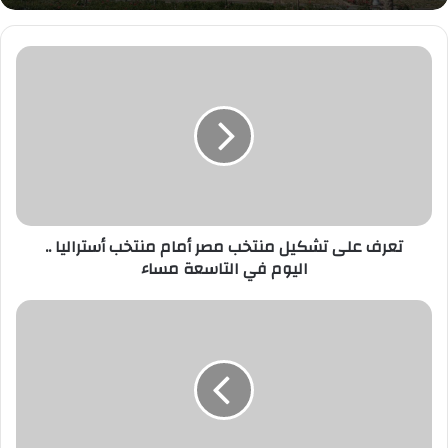
تعرف
على
تشكيل
منتخب
مصر
أمام
منتخب
أستراليا
..
اليوم
تعرف على تشكيل منتخب مصر أمام منتخب أستراليا ..
في
اليوم في التاسعة مساء
التاسعة
مساء
منتخب
مصر
يستهل
مشواره
في
كأس
العالم