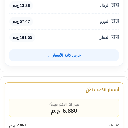
🇸🇦 الريال
13.28 ج.م
🇪🇺 اليورو
57.47 ج.م
🇰🇼 الدينار
161.55 ج.م
عرض كافة الأسعار ←
أسعار الذهب الآن
عيار 21 (الأكثر مبيعاً)
6,880 ج.م
عيار 24
7,863 ج.م