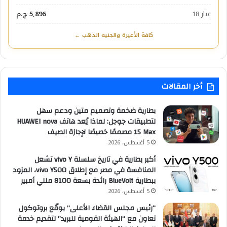
عيار 18
5,896 ج.م
كافة الأعيرة والجنيه الذهب ←
أخر المقالات
بطارية ضخمة وتصميم متين ودعم سهل
لتطبيقات جوجل: لماذا يُعد هاتف HUAWEI nova
15 Max مصممًا خصيصًا لإجازة الصيف
5 أغسطس، 2026
أكبر بطارية في تاريخ سلسلة vivo Y تشعل
المنافسة في مصر مع إطلاق vivo Y500، المزود
ببطارية BlueVolt رائدة بسعة 8100 مللي أمبير
5 أغسطس، 2026
“رئيس مجلس القضاء الأعلى” يوقّع بروتوكول
تعاون مع “الهيئة القومية للبريد” لتقديم خدمة