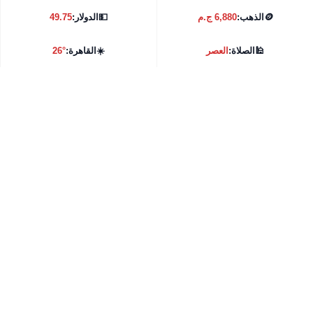
🪙
الذهب:
6,880 ج.م
💵
الدولار:
49.75
🕌
الصلاة:
العصر
☀️
القاهرة:
26°