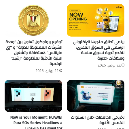
ريلمي تطلق متجرها الإلكتروني
توقيع بروتوكول تعاون بين “وحدة
الرسمي فى السوق المصرى،
الشركات المملوكة للدولة” و “إي
لتقدم تجربة تسوق سلسة
فاينانس” لاستضافة وتشغيل
ومكافآت حصرية
البنية التحتية لمنظومة “رشيد”
الرقمية
22 يوليو، 2026
22 يوليو، 2026
لخريجي الجامعات خلال السنوات
Now is Your Moment: HUAWEI
الخمس الأخيرة
Pura 90s Series Headlines a
Line-up Designed for