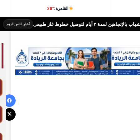
القاهرة:
26°
بيعى
محافظة الجيزة: غلق كلي ب
أخبار الناس اليوم
في
‫X