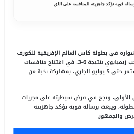
الة قوية تؤكد جاهزيته للمنافسة على اللق
اره في بطولة كأس العالم الإفريقية للكورف
بول الشاطئية بتحقيق فوز مستحق على منتخب زيمبابوي بنتيجة 6-3، في افتتاح منافسات
البطولة التي تستضيفها مدينة الغردقة، وتستمر حتى 5 يوليو الجاري، بمشاركة نخبة من
ق الأولى، ونجح في فرض سيطرته على مجريات
بطولة، ويبعث برسالة قوية تؤكد جاهزيته
رض والجمهور.