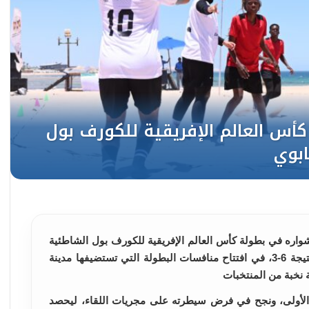
ره في بطولة كأس العالم الإفريقية للكورف بول الشاطئية
بتحقيق فوز مستحق على منتخب زيمبابوي بنتيجة 6-3، في افتتاح منافسات البطولة التي تستضيفها مدينة
ق الأولى، ونجح في فرض سيطرته على مجريات اللقاء، ليحصد