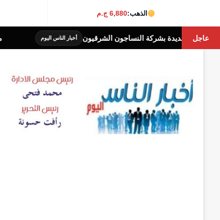
الذهب:
6,880 ج.م
عاجل
محافظة الجيزة: غلق جزئى
أخبار الناس اليوم