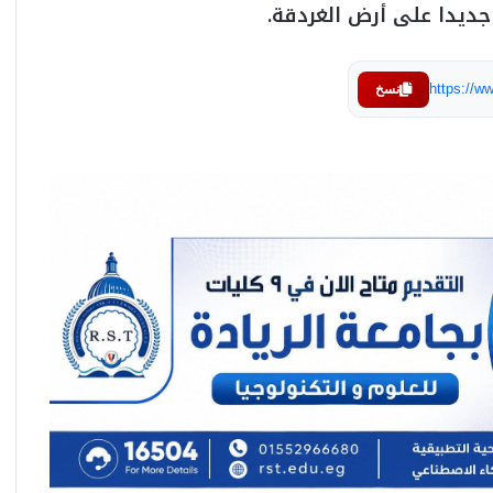
 جديدا على أرض الغردقة.
https://
نسخ
نادى بشكتاش يرفع عرضه لضم محمد صلاح
لموسمين.. وراتب سنوي 15 مليون يورو..
بجانب 4 ملايين يورو مكافآت
حملة تستهدف اللعبة .. الحقيقة الكاملة
للأكاذيب المثارة بعد تعرض سباح للإرهاق:
الواقعة إستغرقت 15 ثانية