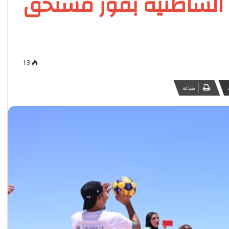
 الشاطئية بفوز مستحق
13
طباعة