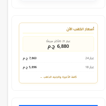
أسعار الذهب الآن
عيار 21 (الأكثر مبيعاً)
6,880 ج.م
عيار 24
7,863 ج.م
عيار 18
5,896 ج.م
كافة الأعيرة والجنيه الذهب ←