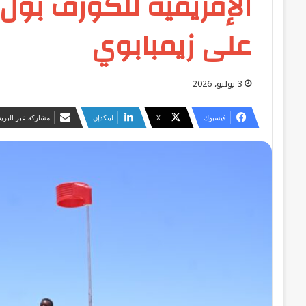
الإفريقية للكورف بول
على زيمبابوي
3 يوليو، 2026
فيسبوك
‫X
لينكدإن
مشاركة عبر البريد