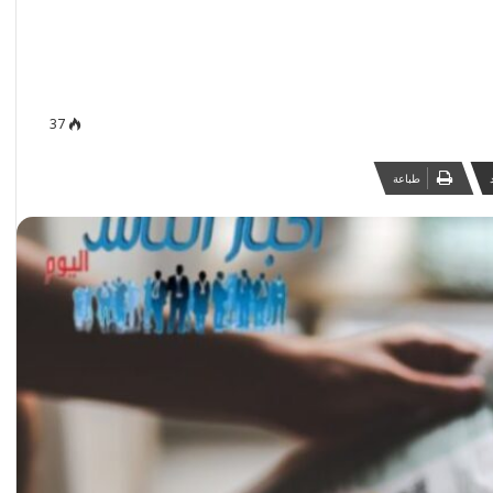
37
طباعة