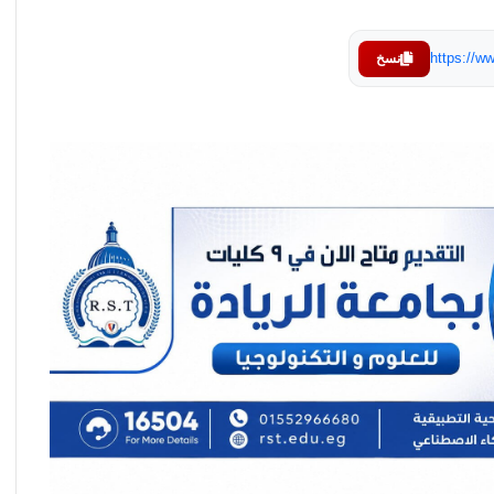
https://
نسخ
Revel Hospitality and Gourmonde Join Hands
to Present “The Chef’s Table” Series at
Hilton Cairo Heliopolis
“ريفل للضيافة” تطلق سلسلة تجارب «طاولة
الشيف» الحصرية بفندق هيلتون القاهرة
هليوبوليس
مجلة Civitatis : القاهرة ضمن أجمل 12 مدينة