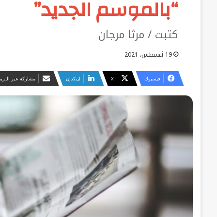
“بالموسم الجديد”
كتبت / مرثا مرجان
19 أغسطس، 2021
فيسبوك
‫X
لينكدإن
مشاركة عبر البريد