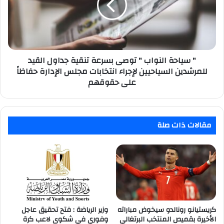
توصى
بسرعة
تنقية
جداول
القيد
للمرشدين
" سياحة النواب " توصى بسرعة تنقية جداول القيد
السياحيين
للمرشدين السياحيين لإجراء انتخابات مجلس الإدارة حفاظاً
لإجراء
على حقوقهم
انتخابات
مجلس
الإدارة
حفاظاً
مقالات ذات صلة
على
حقوقهم
كريستيانو رونالدو سيخوض مباراته
وزير الرياضة : فتح تحقيق عاجل
الأخيرة بقميص المنتخب البرتغالي
وفوري في شكوى لاعب كرة