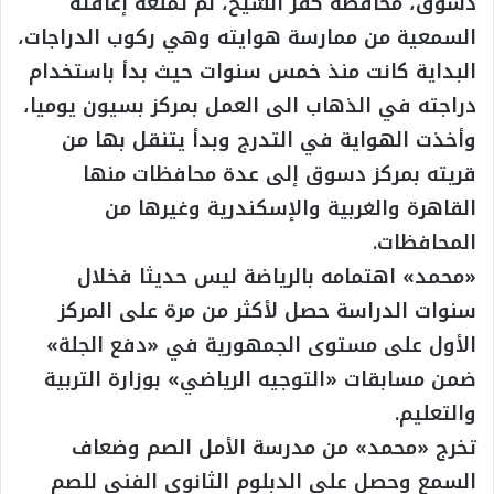
دسوق، محافظة كفر الشيخ، لم تمنعه إعاقته
السمعية من ممارسة هوايته وهي ركوب الدراجات،
البداية كانت منذ خمس سنوات حيث بدأ باستخدام
دراجته في الذهاب الى العمل بمركز بسيون يوميا،
وأخذت الهواية في التدرج وبدأ يتنقل بها من
قريته بمركز دسوق إلى عدة محافظات منها
القاهرة والغربية والإسكندرية وغيرها من
المحافظات.
«محمد» اهتمامه بالرياضة ليس حديثا فخلال
سنوات الدراسة حصل لأكثر من مرة على المركز
الأول على مستوى الجمهورية في «دفع الجلة»
ضمن مسابقات «التوجيه الرياضي» بوزارة التربية
والتعليم.
تخرج «محمد» من مدرسة الأمل الصم وضعاف
السمع وحصل على الدبلوم الثانوي الفني للصم