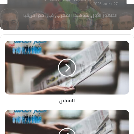
في كأس الإنتركونتيننتال .. طاقم تحكيم مصري
بقيادة أمين عمر لإدارة مواجهة الأهلي جدة
وأوكلاند أف سي
السجين
السجين
"
سياحة
النواب
"