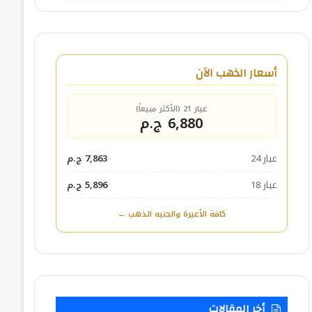
أسعار الذهب الآن
عيار 21 (الأكثر مبيعاً)
6,880 ج.م
عيار 24
7,863 ج.م
عيار 18
5,896 ج.م
كافة الأعيرة والجنيه الذهب ←
أخر المقالات