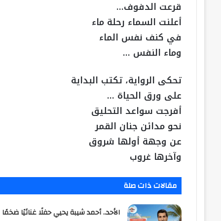
قرعت الدفوف…
أعلنت السماء رحلة ماء
في كنف نفس الماء
وماء النفس …
تحكى الرواية، تكتب البداية
على ورق الحياة …
أفرجت سواعد التحليق
نحو مدائن جنان القمر
عن وجهة أولها شروق
وآخرها غروب
مقالات ذات صلة
الأحد.. أحمد شيبة يحيي حفلًا غنائيًا ضخمًا