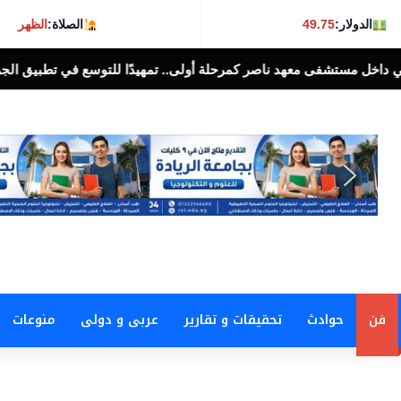
الدولار:
49.75
الصلاة:
الظهر
رحلة أولى.. تمهيدًا للتوسع في تطبيق الجراحة الروبوتية بمصر
أخبار ال
فن
حوادث
تحقيقات و تقارير
عربى و دولى
منوعات