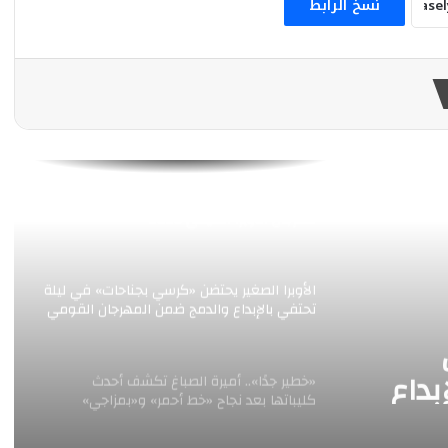
نسخ الرابط
تعيش في حالة سعادة : مروة اللبنانية تحقق
نجاحاً ملفتاً علي المنصات بأغنيتها الجديدة ”
ياسوسة “
“شاطئ الفن” يفتتح فعالياته في مطروح
والإسكندرية.. 118 عرضًا فنيًا لإحياء التراث
المصري
طارق طرقان وأبناؤه وعمرو سليم يختتمان
مهرجان الأوبرا الصيفي 2026
الأوبرا الصغير يحتضن «كرسي بجناحات» في ليلة
تحتفي بالإبداع والدمج ضمن المهرجان القومي
للمسرح المصري
بداع
«خطير جدًا».. أميرة الصباغ تكشف أحدث
كليباتها بعد نجاح «خط أحمر» و«بمزاجي»
مي