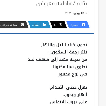
بقلم / فاطمه معروفي
18 يوليو، 2021
فيسبوك
‫X
لينكدإن
مشاركة عبر البريد
تجوب خباء الليل والنهار
تنثر رجفة السكون…
من صرخة مهد إلى شهقة لحد
تطوي سرا مكنونا
في لوح محفور
تغزل خطى الأقدام
أنهار وبحور…
على دروب الأنفاس