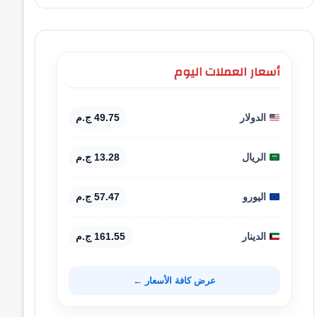
أسعار العملات اليوم
الدولار
49.75 ج.م
الريال
13.28 ج.م
اليورو
57.47 ج.م
الدينار
161.55 ج.م
عرض كافة الأسعار ←