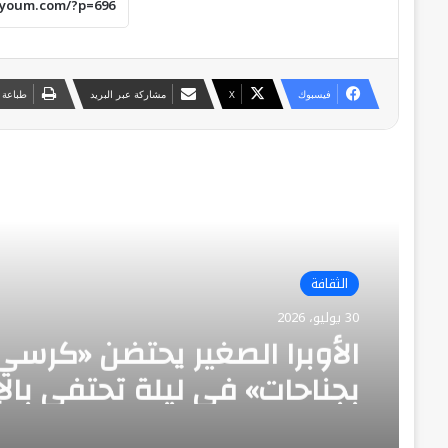
فيسبوك
‫X
مشاركة عبر البريد
طباعة
أقرأ التالي
الثقافة
30 يوليو، 2026
الأوبرا الصغير يحتضن «كرسي
بجناحات» في ليلة تحتفي بالإ
والدمج ضمن المهرجان القو