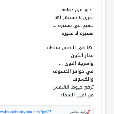
تدور في دوامة
تجري لا مستقر لها
تسبح في مسيرة …
مسيرة لا مخيرة
لها في النفس سلطة
مدار الكون
وأسرجة النوى …
في حوافر الخسوف
والكسوف
ترفع خيوط الشمس
من أعين السماء.
رابط مختصر
www.akhbarelnaselyoum.com/?p=696