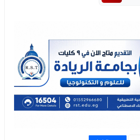
غدًا الاثنين.. المجلس الأعلى للثقافة ينعقد
للتصويت على جوائز الدولة لعام 2026
إفتتاح”المهرجان القومي للمسرح المصري” في
دورته الـ19 وتكريم عددًا من رواد الحركة
المسرحية
غداً إفتتاح الدورة الرابعة لملتقي السمسمية
بقصر ثقافة الإسماعيلية وتكريم منسي وعيد
والجمل .. والراحلون ميدا وغزالي والوزيري
مصطفى إسماعيل يواصل مفاجآت صيف 2026
مع بسمة عطا بأغنيتي «يا ويلتي» و«هنغني»