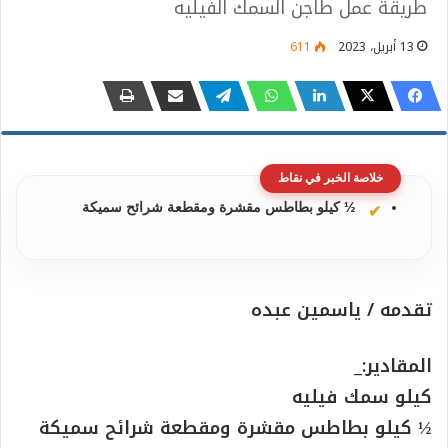
طريقة عمل طاجن السمك الفيليه
13 أبريل، 2023
611
خلاصة الخبر في نقاط
½ كيلو بطاطس مقشرة ومقطعة شرائح سميكة
تقدمه / ياسمين عبده
المقادير:_
كيلو سمك فيليه
½ كيلو بطاطس مقشرة ومقطعة شرائح سميكة