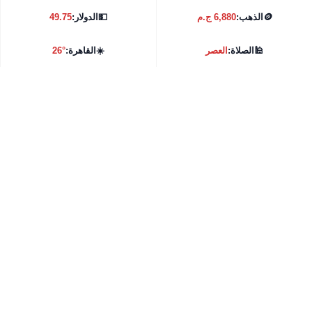
🪙
الذهب:
6,880 ج.م
💵
الدولار:
49.75
🕌
الصلاة:
العصر
☀️
القاهرة:
26°