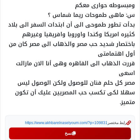
ومبسوطه حوارى معكم
س: ماهى طموحات ريما شماس ؟
بدأت تطور طموحى الى أن ابتدات السفر الى بلاد
كثيره امريكا وكندا واوروبا وافريقيا وغيرهم
باختصار شديد حب مصر والذهاب الى مصر كان من
أول اهتمامتى
قررت الذهاب الى القاهره وهى أنا الان مازالت
اسعى
مصر كل حلم فنان للوصول ولكن الوصول ليس
سهلا لكى تكسب حب المصريين عليك أن تكون
متميز.
رابط مختصر
https://www.akhbarelnaselyoum.com/?p=109831
نسخ