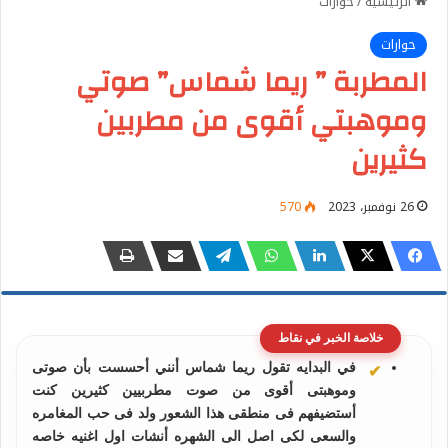
الرئيسية
/
حوارات
حوارات
المطربة ” ريما شماس” صوتي
وموهبتي أقوى من مطربين
كثيرين
26 نوفمبر، 2023
570
خلاصة الخبر في نقاط
في البدايه تقول ريما شماس أنني أحسست بأن صوتى
وموهبتى أقوى من صوت مطربيين كثيرين كنت
أستضيفهم فى منطقى هذا الشعور ولد فى حب المغامره
والسعى لكى اصل الى الشهره أنشات اول اغنيه خاصه