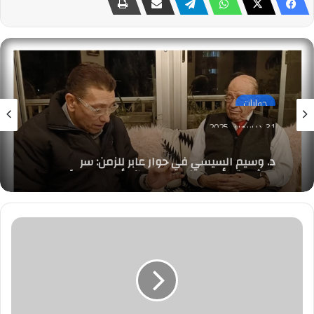
حوارات
31 ديسمبر، 2025
د. وسيم السيسي في حوار عابر للزمن: سر
«الشرارة الأولى» في هايد بارك.. أصبحت حارسًا
أمينًا على علم المصريات
مؤتمر
في
حب
مصر
لعائلة
فرة
بالجيزة