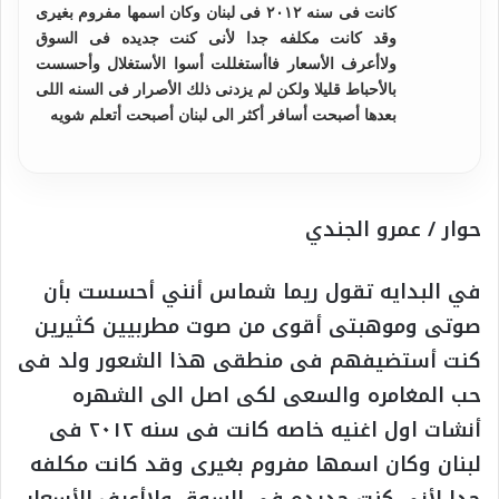
كانت فى سنه ٢٠١٢ فى لبنان وكان اسمها مفروم بغيرى
وقد كانت مكلفه جدا لأنى كنت جديده فى السوق
ولاأعرف الأسعار فاأستغللت أسوا الأستغلال وأحسست
بالأحباط قليلا ولكن لم يزدنى ذلك الأصرار فى السنه اللى
بعدها أصبحت أسافر أكثر الى لبنان أصبحت أتعلم شويه
حوار / عمرو الجندي
في البدايه تقول ريما شماس أنني أحسست بأن
صوتى وموهبتى أقوى من صوت مطربيين كثيرين
كنت أستضيفهم فى منطقى هذا الشعور ولد فى
حب المغامره والسعى لكى اصل الى الشهره
أنشات اول اغنيه خاصه كانت فى سنه ٢٠١٢ فى
لبنان وكان اسمها مفروم بغيرى وقد كانت مكلفه
جدا لأنى كنت جديده فى السوق ولاأعرف الأسعار