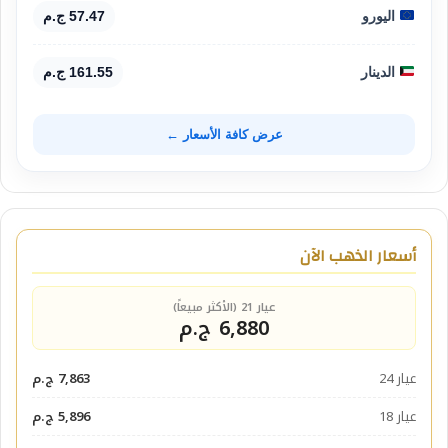
اليورو
57.47 ج.م
الدينار
161.55 ج.م
عرض كافة الأسعار ←
أسعار الذهب الآن
عيار 21 (الأكثر مبيعاً)
6,880 ج.م
عيار 24
7,863 ج.م
عيار 18
5,896 ج.م