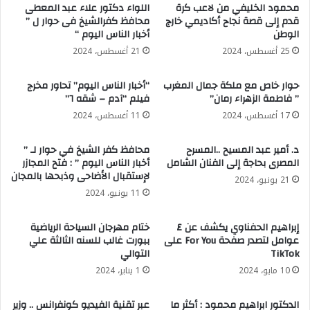
محمود الخليفي من لاعب كرة
اللواء دكتور علاء عبد المعطى
قدم إلى قصة نجاح أكاديمي خارج
محافظ كفرالشيخ فى حوار ل ”
الوطن
أخبار الناس اليوم “
25 أغسطس، 2024
21 أغسطس، 2024
حوار خاص مع ملكة جمال المغرب
“أخبار الناس اليوم” تحاور مخرج
” فاطمة الزهراء رمان”
فيلم “آدم – شقه ٦”
17 أغسطس، 2024
11 أغسطس، 2024
د. أمير عبد المسيح ..المسرح
محافظ كفر الشيخ في حوار لـ ”
المصرى بحاجة إلى الفنان الشامل
أخبار الناس اليوم ” : فتح المجازر
لإستقبال الأضاحى وذبحها بالمجان
21 يونيو، 2024
11 يونيو، 2024
إبراهيم الحفناوي يكشف عن ٤
ختام مهرجان السياحة الرياضية
عوامل لتصدر صفحة For You على
ببورت غالب للسنه الثالثة علي
TikTok
التوالي
10 مايو، 2024
1 يناير، 2024
الدكتور ابراهيم محمود : أكثر ما
عبر تقنية الفيديو كونفرانس .. وزير