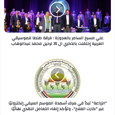
بالعجوزة
:
فرقة
طنطا
للموسيقي
العربية
إحتفلت
علي مسرح السامر بالعجوزة : فرقة طنطا للموسيقي
بالذكري
العربية إحتفلت بالذكري ال 35 لرحيل محمد عبدالوهاب
ال
35
"الزراعة"
لرحيل
تبدأ
محمد
في
عبدالوهاب
صرف
أسمدة
الموسم
الصيفي
إلكترونيًا
عبر
"كارت
"الزراعة" تبدأ في صرف أسمدة الموسم الصيفي إلكترونيًا
الفلاح"..
عبر "كارت الفلاح".. وتؤكد إلغاء التعامل النقدي نهائيًا
وتؤكد