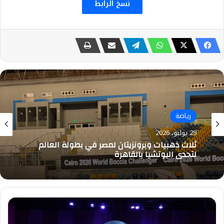
نسخ الرابط
رياضة
27 يوليو، 2026
رياضة
الظهور الأول لشاهندا المغربي في أمم أفريقيا
29 يوليو، 2026
للسيدات
علي
ثلاث ذهبيات وبرونزيتان لمصر في بطولة العالم
مسرح
لتحدي البوتشيا بالقاهرة
السامر