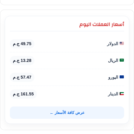
أسعار العملات اليوم
الدولار
49.75 ج.م
الريال
13.28 ج.م
اليورو
57.47 ج.م
الدينار
161.55 ج.م
عرض كافة الأسعار ←