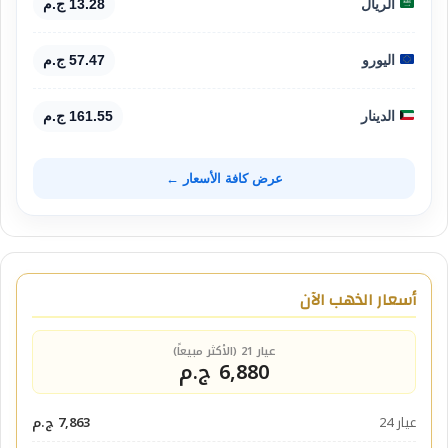
الريال
13.28 ج.م
اليورو
57.47 ج.م
الدينار
161.55 ج.م
عرض كافة الأسعار ←
أسعار الذهب الآن
عيار 21 (الأكثر مبيعاً)
6,880 ج.م
عيار 24
7,863 ج.م