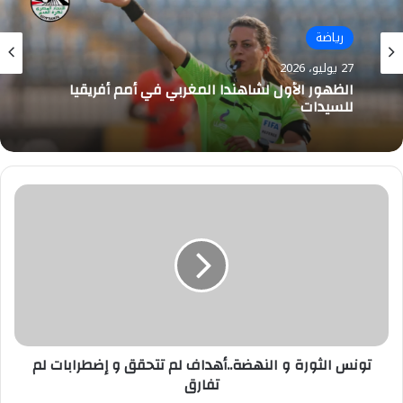
رياضة
27 يوليو، 2026
رياضة
في كأس الإنتركونتيننتال .. طاقم تحكيم مصري
بقيادة أمين عمر لإدارة مواجهة الأهلي جدة
27 يوليو، 2026
وأوكلاند أف سي
تونس
الظهور الأول لشاهندا المغربي في أمم أفريقيا
الثورة
للسيدات
و
النهضة..أهداف
لم
تتحقق
و
إضطرابات
لم
تفارق
تونس الثورة و النهضة..أهداف لم تتحقق و إضطرابات لم
تفارق