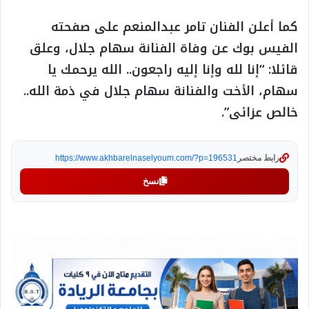
كما أعلن الفنان تامر عبدالمنعم على صفحته
الفيس بوك عن وفاة الفنانة سهام جلال، وعلق
قائلا: “إنا لله وإنا إليه راجعون.. الله يرحمك يا
سهام، الأخت والفنانة سهام جلال في ذمة الله..
خالص عزائى”.
رابط مختصر
https://www.akhbarelnaselyoum.com/?p=196531
نسخ