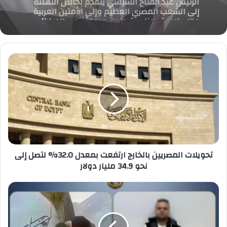
الإستهلاكى يهنئ الرئيس عبد الفتاح السيسي
والشعب المصري بعيد الاضحي المبارك
تحويلات
المصريين
بالخارج
ارتفعت
بمعدل
32.0%
لتصل
إلى
نحو
34.9
تحويلات المصريين بالخارج ارتفعت بمعدل 32.0% لتصل إلى
مليار
نحو 34.9 مليار دولار
دولار
الداخلية
تقبض
علي
السارق