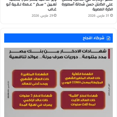
علي الكابتن حسن شحاتة أسطورة
تعـيين ” سـكر ” عـمدة لـقـرية أبو
الكرة المصرية
غـالب
31 مارس، 2026
29 مارس، 2026
شركاء النجاح