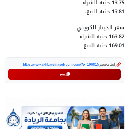
13.75 جنيه للشراء
13.81 جنيه للبيع.
سعر الدينار الكويتي
163.82 جنيه للشراء
169.01 جنيه للبيع.
رابط مختصر
https://www.akhbarelnaselyoum.com/?p=196815
نسخ