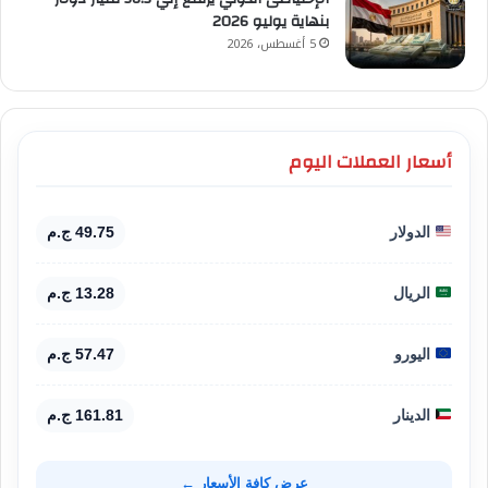
بنهاية يوليو 2026
5 أغسطس، 2026
أسعار العملات اليوم
الدولار
49.75 ج.م
الريال
13.28 ج.م
اليورو
57.47 ج.م
الدينار
161.81 ج.م
عرض كافة الأسعار ←