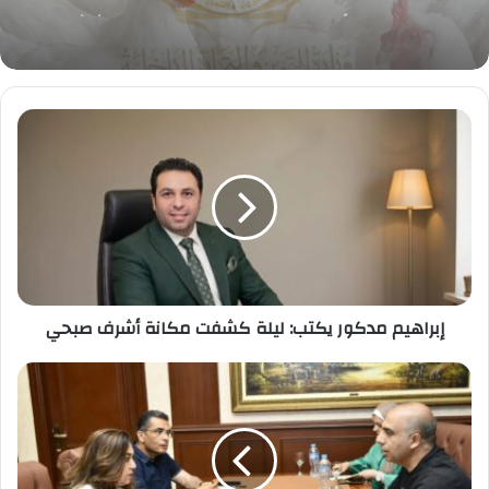
3 أغسطس
إبراهيم
مدكور
يكتب:
ليلة
كشفت
مكانة
أشرف
صبحي
إبراهيم مدكور يكتب: ليلة كشفت مكانة أشرف صبحي
وزيرة
التنمية
المحلية
والبيئة
تبحث
مع