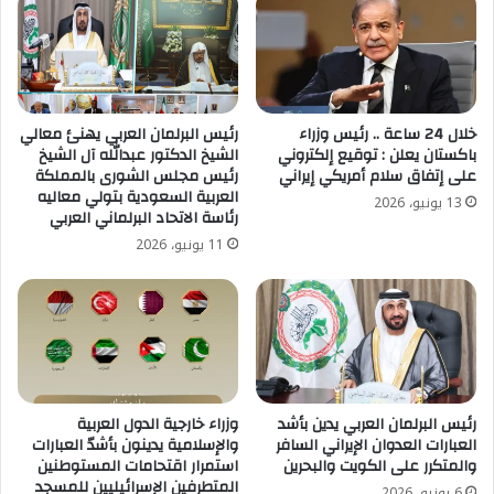
خلال 24 ساعة .. رئيس وزراء
رئيس البرلمان العربي يهنئ معالي
باكستان يعلن : توقيع إلكتروني
الشيخ الدكتور عبدالله آل الشيخ
على إتفاق سلام أمريكي إيراني
رئيس مجلس الشورى بالمملكة
العربية السعودية بتولي معاليه
13 يونيو، 2026
رئاسة الاتحاد البرلماني العربي
11 يونيو، 2026
رئيس البرلمان العربي يدين بأشد
وزراء خارجية الدول العربية
العبارات العدوان الإيراني السافر
والإسلامية يدينون بأشدّ العبارات
والمتكرر على الكويت والبحرين
استمرار اقتحامات المستوطنين
المتطرفين الإسرائيليين للمسجد
6 يونيو، 2026