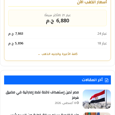
أسعار الذهب الآن
عيار 21 (الأكثر مبيعاً)
6,880 ج.م
عيار 24
7,863 ج.م
عيار 18
5,896 ج.م
كافة الأعيرة والجنيه الذهب ←
أخر المقالات
مصر تدين إستهداف ناقلة نفط إماراتية في مضيق
هرمز
8 أغسطس، 2026