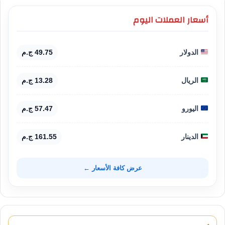
أسعار العملات اليوم
الدولار
49.75 ج.م
الريال
13.28 ج.م
اليورو
57.47 ج.م
الدينار
161.55 ج.م
عرض كافة الأسعار ←