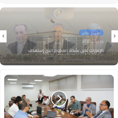
عربى و دولى
25 يوليو، 2026
وزير الخارجية يبحث هاتفياً مع نظيريه الإيراني
والعماني جهود خفض التصعيد وضمان حرية
الملاحة
د.قنديل
يتفقد
معمل
الحاسب
المركزي
ويطلع
على
أحدث