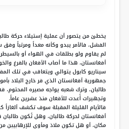
يخطئ من يتصور أن عملية إستيلاء حركة طالبان
الفشل، فالأمر يبدو وكأنه معداً ومرتباً وفق
لم يقاوم ولو بطلقات في الهواء أو بالسيط
أفغانستان، هذا ما أصاب الأفغان بالفرغ وال
سيناريو كابول يتوالي ويتعاقب في تلك ال
جمهورية أفغانستان الذي فر خارج البلاد بأمو
طالبان، وترك شعبه يواجه مصيره المحتوم، فه
وتجهيرات أُعدت للأفغان منذ عشرين عاماً.
فالأيام القليلة المقبلة سوف تكشف ألغازاً ك
أفغانستان لحركة طالبان، وهل تُكون طالبان
مكان، أو هل تكون ملاذ ومأوي للإرهابيبن من