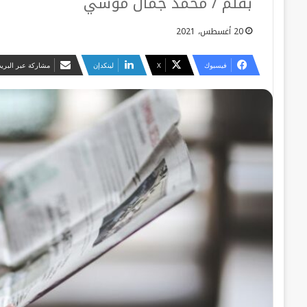
بقلم / محمد جمال موسي
20 أغسطس، 2021
فيسبوك
‫X
لينكدإن
مشاركة عبر البريد