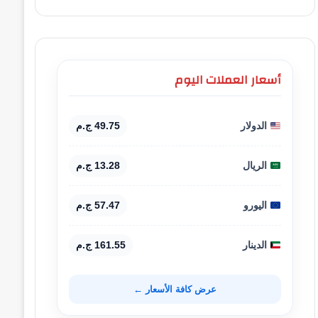
أسعار العملات اليوم
الدولار
49.75 ج.م
الريال
13.28 ج.م
اليورو
57.47 ج.م
الدينار
161.55 ج.م
عرض كافة الأسعار ←