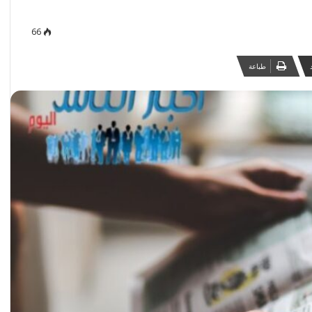
66
طباعة