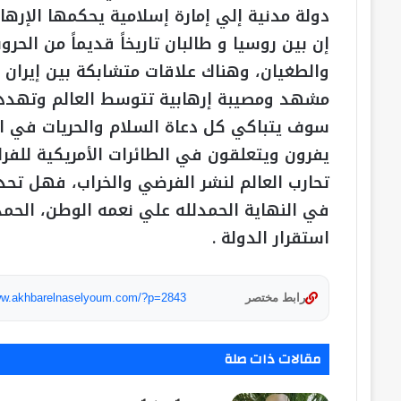
دولة مدنية إلي إمارة إسلامية يحكمها الإرها
إن بين روسيا و طالبان تاريخاً قديماً من الح
والطغيان، وهناك علاقات متشابكة بين إيران 
مشهد ومصيبة إرهابية تتوسط العالم وتهدد ا
سوف يتباكي كل دعاة السلام والحريات في ا
يفرون ويتعلقون في الطائرات الأمريكية للفر
تحارب العالم لنشر الفرضي والخراب، فهل تحد
في النهاية الحمدلله علي نعمه الوطن، الحم
استقرار الدولة .
رابط مختصر
www.akhbarelnaselyoum.com/?p=2843
مقالات ذات صلة