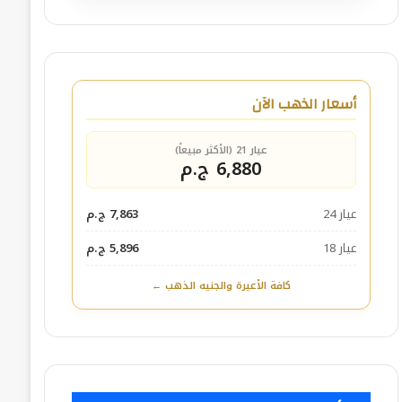
أسعار الذهب الآن
عيار 21 (الأكثر مبيعاً)
6,880 ج.م
عيار 24
7,863 ج.م
عيار 18
5,896 ج.م
كافة الأعيرة والجنيه الذهب ←