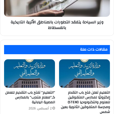
الأثرية
الأوسط
التاريخية
بالفسطاط
وزير السياحة يتفقد التطورات بالمناطق الأثرية التاريخية
بالفسطاط
مقالات ذات صلة
التعليم تعلن فتح باب التقدم
“التعليم” تفتح باب التقديم للعمل
إلكترونيًا لمدارس المتفوقين
كـ”معلم متدرب” بالمدارس
للعلوم والتكنولوجيا (STEM)
المصرية اليابانية
ومدرسة المتفوقين الثانوية بعين
2 أغسطس، 2026
شمس