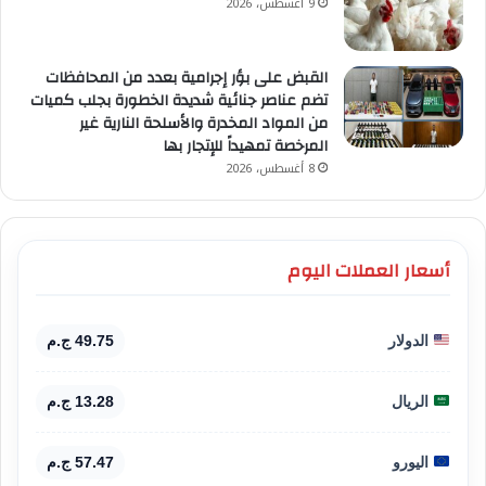
9 أغسطس، 2026
القبض على بؤر إجرامية بعدد من المحافظات
تضم عناصر جنائية شديدة الخطورة بجلب كميات
من المواد المخدرة والأسلحة النارية غير
المرخصة تمهيداً للإتجار بها
8 أغسطس، 2026
أسعار العملات اليوم
الدولار
49.75 ج.م
الريال
13.28 ج.م
اليورو
57.47 ج.م