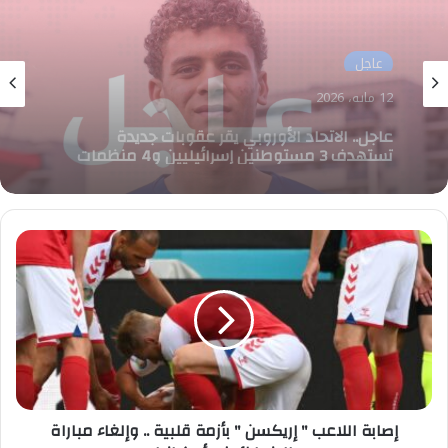
رياضة
12 مايو، 2026
عاجل.. حمزة عبد الكريم في قائمة منتخب مصر
لكأس العالم 2026
إصابة
اللاعب
"
إريكسن
"
بأزمة
قلبية
..
وإلغاء
مباراة
إصابة اللاعب " إريكسن " بأزمة قلبية .. وإلغاء مباراة