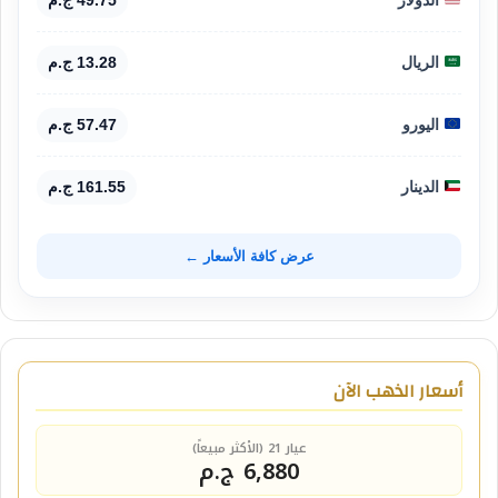
الريال
13.28 ج.م
اليورو
57.47 ج.م
الدينار
161.55 ج.م
عرض كافة الأسعار ←
أسعار الذهب الآن
عيار 21 (الأكثر مبيعاً)
6,880 ج.م