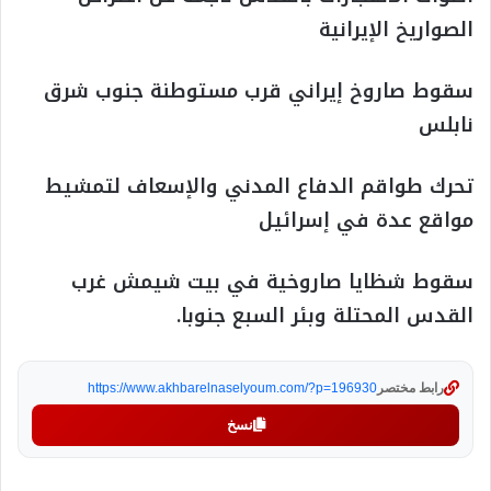
الصواريخ الإيرانية
سقوط صاروخ إيراني قرب مستوطنة جنوب شرق
نابلس
تحرك طواقم الدفاع المدني والإسعاف لتمشيط
مواقع عدة في إسرائيل
سقوط شظايا صاروخية في بيت شيمش غرب
القدس المحتلة وبئر السبع جنوبا.
رابط مختصر
https://www.akhbarelnaselyoum.com/?p=196930
نسخ