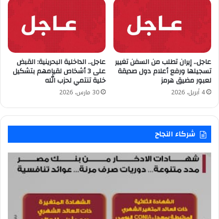
عاجل.. إيران تطلب من السفن تغيير
عاجل.. الداخلية البحرينية: القبض
تسجيلها ورفع أعلام دول صديقة
على 3 أشخاص لقيامهم بتشكيل
لعبور مضيق هرمز
خلية تنتمي لحزب الله
4 أبريل، 2026
30 مارس، 2026
شركاء النجاح