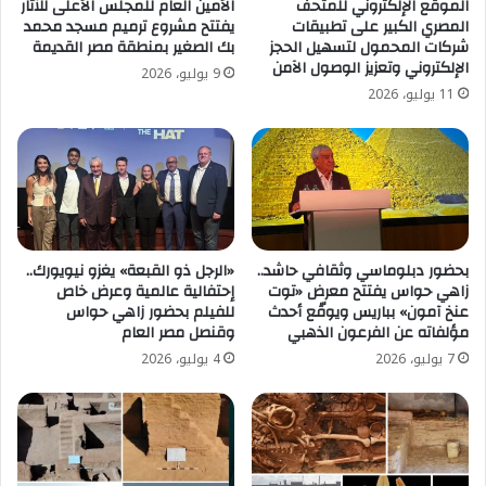
الموقع الإلكتروني للمتحف
الأمين العام للمجلس الأعلى للآثار
المصري الكبير على تطبيقات
يفتتح مشروع ترميم مسجد محمد
شركات المحمول لتسهيل الحجز
بك الصغير بمنطقة مصر القديمة
الإلكتروني وتعزيز الوصول الآمن
9 يوليو، 2026
11 يوليو، 2026
بحضور دبلوماسي وثقافي حاشد..
«الرجل ذو القبعة» يغزو نيويورك..
زاهي حواس يفتتح معرض «توت
إحتفالية عالمية وعرض خاص
عنخ آمون» بباريس ويوقّع أحدث
للفيلم بحضور زاهي حواس
مؤلفاته عن الفرعون الذهبي
وقنصل مصر العام
7 يوليو، 2026
4 يوليو، 2026