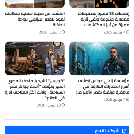
إكتشاف 18 مقبرة بتصميمات
الكشف عن مدينة سكنية متكاملة
معمارية متنوعة ولُقى أثرية
تعود للعصر البيزنطي بواحة
مميزة من أبرز المكتشفات
الداخلة
4 يوليو، 2026
3 يوليو، 2026
مؤسسة زاهي حواس تكشف
“فوربس” تشيد بالمتحف المصري
أسرار الحضارات الغارقة في
الكبير وتؤكد: “أحدث جواهر مصر
محاضرة مرتقبة بقصر الأمير طاز
السياحية.. وثالث أكثر المتاحف زيارة
في العالم”
1 يوليو، 2026
29 يونيو، 2026
شركاء النجاح