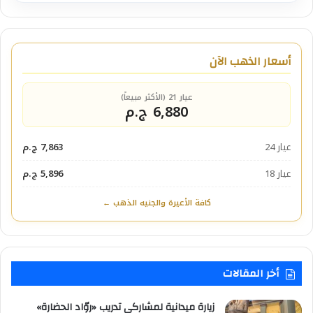
أسعار الذهب الآن
عيار 21 (الأكثر مبيعاً)
6,880 ج.م
عيار 24
7,863 ج.م
عيار 18
5,896 ج.م
كافة الأعيرة والجنيه الذهب ←
أخر المقالات
زيارة ميدانية لمشاركي تدريب «روّاد الحضارة»