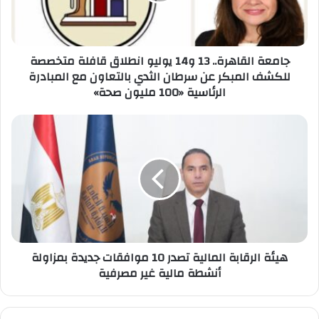
قافلة
متخصصة
للكشف
المبكر
جامعة القاهرة.. 13 و14 يوليو انطلاق قافلة متخصصة
عن
للكشف المبكر عن سرطان الثدي بالتعاون مع المبادرة
سرطان
الرئاسية «100 مليون صحة»
الثدي
بالتعاون
هيئة
مع
الرقابة
المبادرة
المالية
الرئاسية
تصدر
«100
10
مليون
موافقات
صحة»
جديدة
بمزاولة
أنشطة
مالية
هيئة الرقابة المالية تصدر 10 موافقات جديدة بمزاولة
غير
أنشطة مالية غير مصرفية
مصرفية