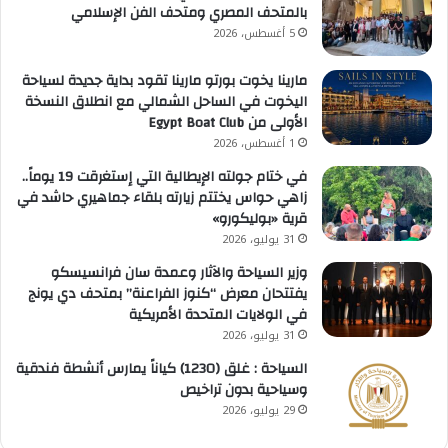
بالمتحف المصري ومتحف الفن الإسلامي
5 أغسطس، 2026
مارينا يخوت بورتو مارينا تقود بداية جديدة لسياحة
اليخوت في الساحل الشمالي مع انطلاق النسخة
الأولى من Egypt Boat Club
1 أغسطس، 2026
في ختام جولته الإيطالية التي إستغرقت 19 يوماً..
زاهي حواس يختتم زيارته بلقاء جماهيري حاشد في
قرية «بوليكورو»
31 يوليو، 2026
وزير السياحة والآثار وعمدة سان فرانسيسكو
يفتتحان معرض “كنوز الفراعنة” بمتحف دي يونج
في الولايات المتحدة الأمريكية
31 يوليو، 2026
السياحة : غلق (1230) كياناً يمارس أنشطة فندقية
وسياحية بدون تراخيص
29 يوليو، 2026