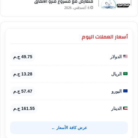
متعارض مع مشروع مترو الأنفاق
6 أغسطس، 2026
أسعار العملات اليوم
الدولار
49.75 ج.م
الريال
13.28 ج.م
اليورو
57.47 ج.م
الدينار
161.55 ج.م
عرض كافة الأسعار ←