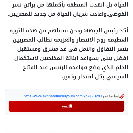
الحياة بل انقذت المنطقة بأكملها من براثن نشر
الفوضى.واعادت شريان الحياة من جديد للمصريين.
أكد رئيس الجبهه: ونحن نستلهم من هذه الثورة
العظيمة روح الانتصار والعزيمة نطالب المصريين
بنشر التفاؤل والامل في غد مشرق ومستقبل
افضل يبني بسواعد ابنائة المخلصين لاستكمال
الحلم الذي وضع قواعدة الرئيس عبد الفتاح
السيسي بكل اقتدار وتميز.
رابط مختصر
https://www.akhbarelnaselyoum.com/?p=173293
نسخ