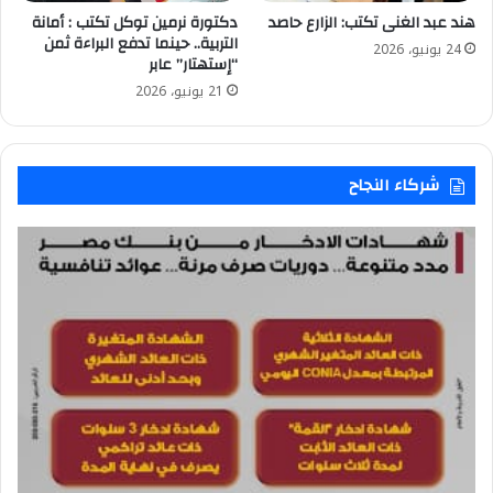
هند عبد الغنى تكتب: الزارع حاصد
دكتورة نرمين توكل تكتب : ​أمانة
التربية.. حينما تدفع البراءة ثمن
24 يونيو، 2026
“إستهتار” عابر
21 يونيو، 2026
شركاء النجاح