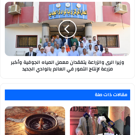
في
وزيرا
HUAWEI
الرى
FreeArc
والزراعة
يتفقدان
معمل
المياه
الجوفية
وأكبر
مزرعة
لإنتاج
وزيرا الرى والزراعة يتفقدان معمل المياه الجوفية وأكبر
التمور
مزرعة لإنتاج التمور في العالم بالوادي الجديد
في
العالم
بالوادي
الجديد
مقالات ذات صلة