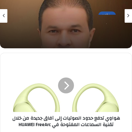
مقالات
28 يوليو، 2026
إبراهيم مدكور يكتب: اللواء عماد حماد… عندما
تتحدث الكفاءة تتجدد الثقة
هواوي
تدفع
حدود
الصوتيات
إلى
آفاق
جديدة
من
خلال
تقنية
هواوي تدفع حدود الصوتيات إلى آفاق جديدة من خلال
السماعات
تقنية السماعات المفتوحة في HUAWEI FreeArc
المفتوحة