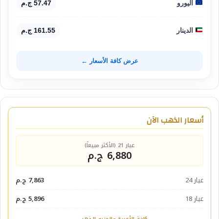
اليورو
57.47 ج.م
الدينار
161.55 ج.م
عرض كافة الأسعار ←
أسعار الذهب الآن
عيار 21 (الأكثر مبيعاً)
6,880 ج.م
عيار 24
7,863 ج.م
عيار 18
5,896 ج.م