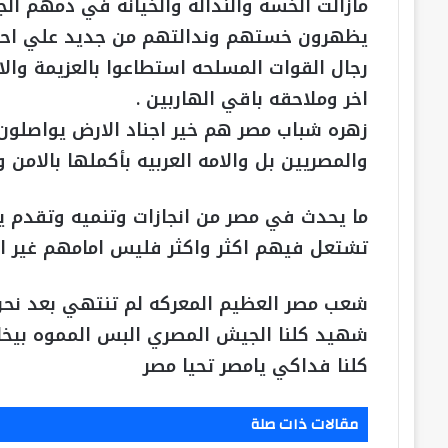
مازالت الخسه والنداله والخيانه في دمهم الجم
يظهرون خستهم وندالتهم من جديد علي احدي
رجال القوات المسلحه استطاعوا بالعزيمة وال
اخر وملاحقه باقي الهاربين .
زهره شباب مصر هم خير اجناد الارض يواصلون ا
والمصريين بل والامه العربيه بأكملها بالامن و
ما يحدث في مصر من انجازات وتنميه وتقدم يج
تشتعل فيهم اكثر واكثر فليس امامهم غير ال
شعب مصر العظيم المعركه لم تنتهي بعد نحن
شهيد كلنا الجيش المصري البس المموه بيخ
كلنا فداكي يامصر تحيا مصر
مقالات ذات صلة