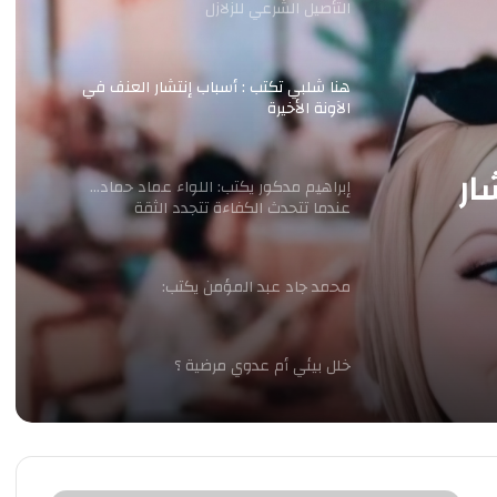
التأصيل الشرعي للزلازل
هنا شلبي تكتب : أسباب إنتشار العنف في
الآونة الأخيرة
ار
إبراهيم مدكور يكتب: اللواء عماد حماد…
عندما تتحدث الكفاءة تتجدد الثقة
محمد جاد عبد المؤمن يكتب:
خلل بيئي أم عدوي مرضية ؟
محمد جاد يكتب: كيف يعيد التحول الرقمي
والتعليم الإلكتروني صياغة عقول أجيال
المستقبل