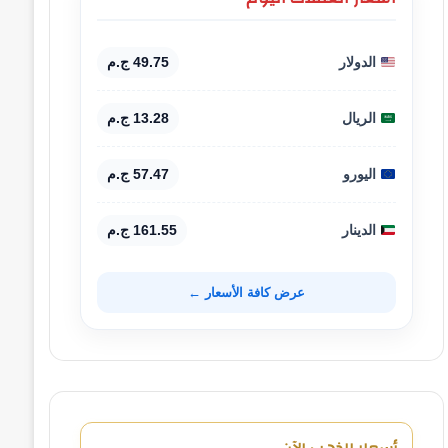
الدولار
49.75 ج.م
الريال
13.28 ج.م
اليورو
57.47 ج.م
الدينار
161.55 ج.م
عرض كافة الأسعار ←