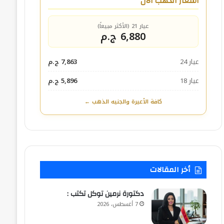
أسعار الذهب الآن
عيار 21 (الأكثر مبيعاً)
6,880 ج.م
عيار 24
7,863 ج.م
عيار 18
5,896 ج.م
كافة الأعيرة والجنيه الذهب ←
أخر المقالات
​دكتورة نرمين توكل تكتب :
7 أغسطس، 2026