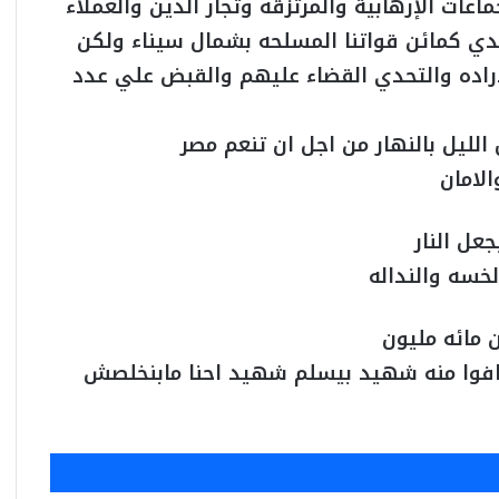
اعات الإرهابية والمرتزقه وتجار الدين والعملاء
 كمائن قواتنا المسلحه بشمال سيناء ولكن
اراده والتحدي القضاء عليهم والقبض علي عدد
لليل بالنهار من اجل ان تنعم مصر
الامان
عل النار
خسه والنداله
 مائه مليون
افوا منه شهيد بيسلم شهيد احنا مابنخلصش