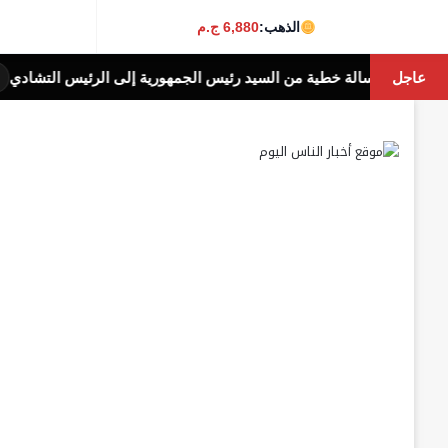
الذهب:
6,880 ج.م
عاجل
س الجمهورية إلى الرئيس التشادي
​دكتورة نرمي
أخبار الناس اليوم