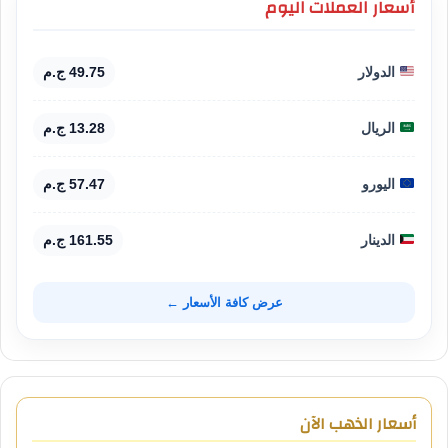
أسعار العملات اليوم
الدولار
49.75 ج.م
الريال
13.28 ج.م
اليورو
57.47 ج.م
الدينار
161.55 ج.م
عرض كافة الأسعار ←
أسعار الذهب الآن