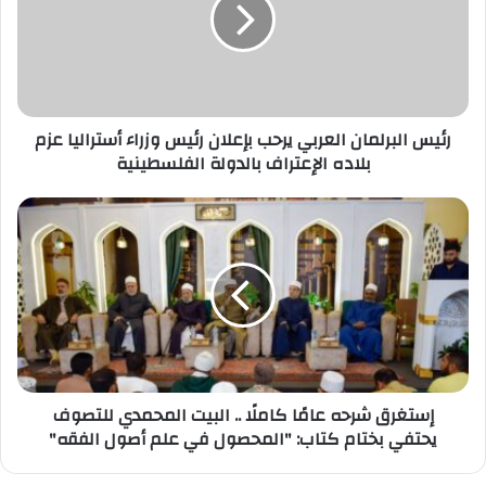
يرحب
بإعلان
رئيس
وزراء
أستراليا
عزم
بلاده
رئيس البرلمان العربي يرحب بإعلان رئيس وزراء أستراليا عزم
الإعتراف
بلاده الإعتراف بالدولة الفلسطينية
بالدولة
الفلسطينية
إستغرق
شرحه
عامًا
كاملًا
..
البيت
المحمدي
للتصوف
يحتفي
بختام
إستغرق شرحه عامًا كاملًا .. البيت المحمدي للتصوف
كتاب:
يحتفي بختام كتاب: "المحصول في علم أصول الفقه"
"المحصول
في