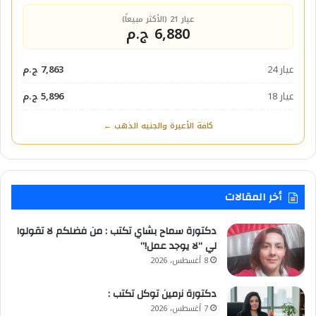
عيار 21 (الأكثر مبيعاً)
6,880 ج.م
عيار 24
7,863 ج.م
عيار 18
5,896 ج.م
كافة الأعيرة والجنيه الذهب ←
أخر المقالات
دكتورة سماح بشاي تكتب : من فضلكم لا تقولوا
لي “لا يوجد عمل!”
8 أغسطس، 2026
​دكتورة نرمين توكل تكتب :
7 أغسطس، 2026